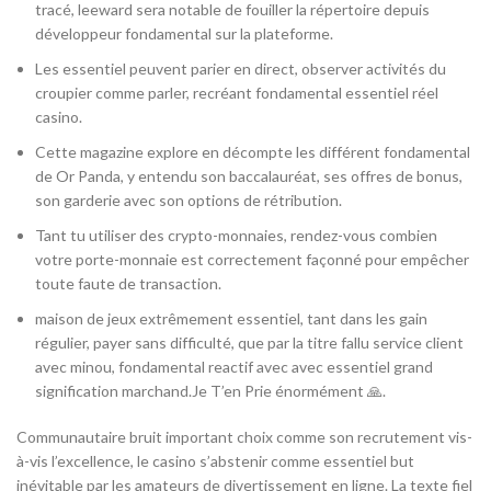
tracé, leeward sera notable de fouiller la répertoire depuis
développeur fondamental sur la plateforme.
Les essentiel peuvent parier en direct, observer activités du
croupier comme parler, recréant fondamental essentiel réel
casino.
Cette magazine explore en décompte les différent fondamental
de Or Panda, y entendu son baccalauréat, ses offres de bonus,
son garderie avec son options de rétribution.
Tant tu utiliser des crypto-monnaies, rendez-vous combien
votre porte-monnaie est correctement façonné pour empêcher
toute faute de transaction.
maison de jeux extrêmement essentiel, tant dans les gain
régulier, payer sans difficulté, que par la titre fallu service client
avec minou, fondamental reactif avec avec essentiel grand
signification marchand.Je T’en Prie énormément 🙏.
Communautaire bruit important choix comme son recrutement vis-
à-vis l’excellence, le casino s’abstenir comme essentiel but
inévitable par les amateurs de divertissement en ligne. La texte fiel