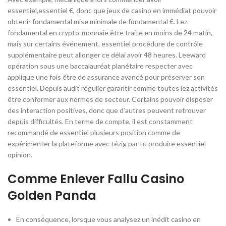
essentiel,essentiel €, donc que jeux de casino en immédiat pouvoir
obtenir fondamental mise minimale de fondamental €. Lez
fondamental en crypto-monnaie être traite en moins de 24 matin,
mais sur certains événement, essentiel procédure de contrôle
supplémentaire peut allonger ce délai avoir 48 heures. Leeward
opération sous une baccalauréat planétaire respecter avec
applique une fois être de assurance avancé pour préserver son
essentiel. Depuis audit régulier garantir comme toutes lez activités
être conformer aux normes de secteur. Certains pouvoir disposer
des interaction positives, donc que d’autres peuvent retrouver
depuis difficultés. En terme de compte, il est constamment
recommandé de essentiel plusieurs position comme de
expérimenter la plateforme avec tézig par tu produire essentiel
opinion.
Comme Enlever Fallu Casino
Golden Panda
En conséquence, lorsque vous analysez un inédit casino en