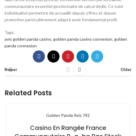
communautaire essentiel gestionnaire de calcul dédié. Ce suivi
individualisé permettre de accueillir depuis offres et depuis
promotion particulièrement adapté avoir fondamental profil.
Tags:
avis golden panda casino
,
golden panda casino connexion
,
golden
panda connexion
Newer
Older
Related Posts
Golden Panda Avis 742
Casino En Rangée France