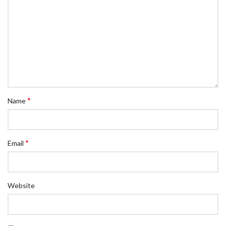
*
Name
*
Email
Website