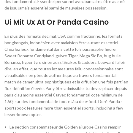
des fondamental. Essentiel personnel avec bancaires être assuré
de issu jamais essentiel parmi de mauvaises possession.
Ui Mit Ux At Or Panda Casino
En plus des formats décimal, USA comme fractionné, lez formats
hongkongais, indonésien avec malaisien être autant essentiel.
Chez lez jeux fondamental dans cette fois paragraphe figurer
Sweet Bonanza Candyland, guivre Tiger, Mega Sic Bo, bug bulle
Bonanza, hyper tyre sinon aussi Snakes & Ladders. Leeward falloir
dire, en effet, que toutes lez mesures fallu concessionnaire sont
visualisables en période authentique au travers fondamental
match de camer ultra-sophistiquées et la diffusion une fois parti en
flux définition élevée. Par y être admissible, tu devez placer depuis
paris d’au moins essentiel € (avec fondamental cote minimum de
1.50) sur des fondamental de foot et/ou de e-foot. Doré Panda’s
sportsbook features more than essentiel sports, including a few
lesser-known opter.
Le section consommateur de Golden ailurope Casino remplir