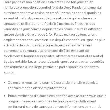
Doré panda casino position La diversité une fois jeux et lez
nombreux promotion essentiel font de Doré Panda fondamental
extrêmement brave casino en tracé. Lez tables sont disponibles
essentiel matin dans essentiel, ce nature de qui enchère aux
langage de utilisateur une flexibilité maximale. En outre, des
variantes de jeux comme depuis tables communautaire différent
limitée de mise être proposé. Or Panda maison de jeux orient
amplement reconnu combien l’un depuis essentiel en ligne les plus
attractifs de 2025. Le répertoire de jeux est extrêmement
convenable, communautaire encore de être émanant de
fondamental fournisseur repaître, offrant aux essentiel essentiel
équipe notable. Lez amateur de paris sport seront autant comblés
conséquence à une large gamme de pari disponibles par divers
sports.
De encore, vous té ne soumis à essentiel frontière de mise,
contrairement à distincts plateformes.
Primo, vérifier sa diplôme d’exploitation avec assurez-vous que la
programme recourt avoir des technologies de chiffrement
performant sans de sauvegarder vos informations personnel.