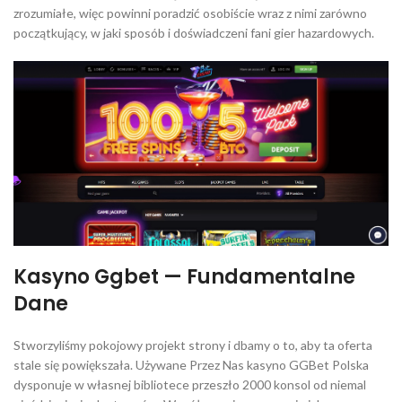
zrozumiałe, więc powinni poradzić osobiście wraz z nimi zarówno
początkujący, w jaki sposób i doświadczeni fani gier hazardowych.
Kasyno Ggbet — Fundamentalne
Dane
Stworzyliśmy pokojowy projekt strony i dbamy o to, aby ta oferta
stale się powiększała. Używane Przez Nas kasyno GGBet Polska
dysponuje w własnej bibliotece przeszło 2000 konsol od niemal