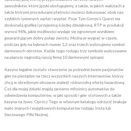
zawodników, które języki obsługujemy, a także, w jakich walutach a
także którymi procedurami płatności możesz dokonywać obok nas
szybkich i pewnych wpłat i wypłat. Poza Tym Gonzo’s Quest ma
doskonałą grafikę i przyjemną ścieżkę dźwiękową. RTP w produkcji
wynosi 96%, jakie możliwości wydaje się ogromnym wynikiem
gwarantującym dobry pułap zwrotu. Można je wygrać w czasie,
podczas gdy na bębnach numer 1,2 oraz trzech wylosujemy symbol
darmowych obrotów. Każde tego rodzaju trzy symbole wylosowane
na planszy nagrodzą naszą firmę 10 darmowymi spinami.
Kasyno legalne zostało stworzone za pośrednictwem pasjonatów
gier na pieniądze na rzecz wszystkich naszych internautów, którzy
chcą w określonym obszarze znaleźć różnorodną ofertę hazardową.
Coś dla mojej dziurki znajdą zarówno miłośnicy automatów do
odwiedzenia komputerów, w jaki sposób i gier stołowych a także
kasyna na żywo. Oprócz Tego w własnym katalogu odrzucić brakuje
mało znanych i wyjątkowych komputerów rodzaju Insta lub
Sieciowego Piłki Nożnej.