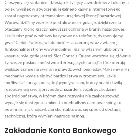
Cieszymy się zaufaniem dziesiątek tysięcy zawodników z Lokalny, a
polski wysiłek w stworzeniu legalnego kasyna internetowego
został nagrodzony otrzymaniem urzędowej licencji hazardowej.
Wprowadziliśmy wszelkie postulowane regulacje, dzięki czemu
otaczamy grono graczy najwyższą ochroną w branży hazardowej.
Jeśli lubisz grać w zabawy kasynowe na telefonie, dysponujemy
gwoli Ciebie świetną wiadomość — zaczerpnij wraz z własnej
funkcjonalnej strony www mobilnej i graj w własnym ulubionym
kasynie, byle gdzie jesteś. Slot Gonzo’s Quest wyróżnia się głównie
tymże, że posiada mnóstwo interesujących funkcji, które oferują
większe szanse na wygranie prawdziwych pieniędzy. Maksymy gry i
mechanika wydaje się być bardzo łatwa w zrozumieniu, jakie
możliwości sprzyja początkującym graczom, którzy przed chwilą
rozpoczynają swoją przygodę z hazardem. Jeżeli pochodzimy
spośród państwa, w którym dana rozrywka nie zaakceptować
wydaje się dostępna, a mimo to odebraliśmy darmowe spiny, to
powinniśmy jak najszybciej skontaktować się spośród obsługą
techniczną, która wymieni nagrodę na inną.
Zakładanie Konta Bankowego