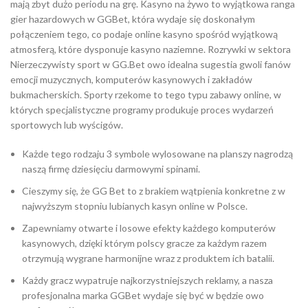
mają zbyt dużo periodu na grę. Kasyno na żywo to wyjątkowa ranga
gier hazardowych w GGBet, która wydaje się doskonałym
połączeniem tego, co podaje online kasyno spośród wyjątkową
atmosferą, które dysponuje kasyno naziemne. Rozrywki w sektora
Nierzeczywisty sport w GG.Bet owo idealna sugestia gwoli fanów
emocji muzycznych, komputerów kasynowych i zakładów
bukmacherskich. Sporty rzekome to tego typu zabawy online, w
których specjalistyczne programy produkuje proces wydarzeń
sportowych lub wyścigów.
Każde tego rodzaju 3 symbole wylosowane na planszy nagrodzą
naszą firmę dziesięciu darmowymi spinami.
Cieszymy się, że GG Bet to z brakiem wątpienia konkretne z w
najwyższym stopniu lubianych kasyn online w Polsce.
Zapewniamy otwarte i losowe efekty każdego komputerów
kasynowych, dzięki którym polscy gracze za każdym razem
otrzymują wygrane harmonijne wraz z produktem ich batalii.
Każdy gracz wypatruje najkorzystniejszych reklamy, a nasza
profesjonalna marka GGBet wydaje się być w będzie owo