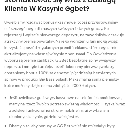
Skontaktować Się Wraz Z Obsługą
Klienta W Kasynie Ggbet?
Uwielbiamy rozdawać bonusy kasynowe, toteż przygotowaliśmy
coś szczególnego dla naszych świeżych i stałych graczy. Po
rejestracji i wpłacie pierwszego depozytu, na zawodników oczekuje
atrakcyjny premia powitalny. Na jego wdrożeniu fani mogą wciąż
korzystać spośród regularnych premii i reklamy, które regularnie
aktualizujemy na własnej witrynie z bonusami. Do Odwiedzenia
wyboru są premie cashback, GGBet bezpłatne spiny wyjąwszy
depozytu i mnogie turnieje. Jeżeli dokonamy pierwszą wpłatę,
dostaniemy bonus 100% za depozyt i pięćdziesiąt bezpłatnych
spinów w produkcji Big Bass Splash. Maksymalna suma pieniędzy,
które możemy dzięki niemu zdobyć to 2000 złotych.
Jeśli uwielbiasz grać w gry kasynowe na telefonie komórkowym,
mamy na rzecz Twoich potrzeb świetną wiadomość — zyskaj wraz
z polskiej funkcjonalnej strony mobilnej i graj w własnym
ulubionym kasynie, gdziekolwiek jesteś.
Dbamy o to, aby bonusy w GG.Bet wciąż się zmieniały i były