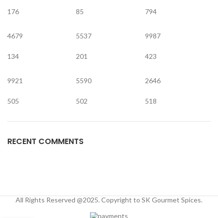
176
85
794
4679
5537
9987
134
201
423
9921
5590
2646
505
502
518
RECENT COMMENTS
All Rights Reserved @2025. Copyright to SK Gourmet Spices.