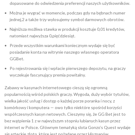
dopasowane do odwiedzenia preferencji naszych użytkowników.
Można je wygrać w momencie, podczas gdy na bębnach numer
jednej,2 a także trzy wylosujemy symbol darmowych obrotów.
Najniższa możliwa stawka w produkcji kosztuje 0,01 kredytów,
natomiast najwyższa 0,pięćdziesiąt.
Przede wszystkim warunkami koniecznym wydaje się być
posiadanie konta na witrynie naszego własnego operatora
GGBet.
Po rejestrowania się i wpłacie pierwszego depozytu, na graczy
wyczekuje fascynujący premia powitalny.
Zabawy w kasynach internetowego cieszą się ogromną
popularnością wśród polskich graczy. Wygoda, duży wybór tytułów,
wielka jakość usług i dostęp o każdej porze poranka i nocy, z
komórkowy i komputera — owo tylko niektóre spośród korzyści
współczesnych kasyn netowych. Cieszymy się, że GG Bet jest to
bez wątpienia 1 z w najwyższym stopniu lubianych kasyn przez
internet w Polsce. Głównym tematyką slota Gonzo’s Quest wydaje
się azteckie złoto, które jest pożądane przez Hiszpanów.