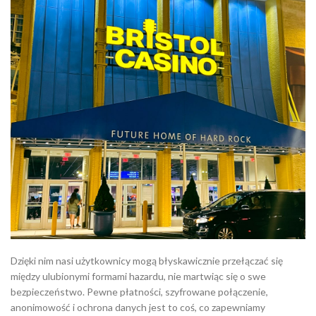
Dzięki nim nasi użytkownicy mogą błyskawicznie przełączać się
między ulubionymi formami hazardu, nie martwiąc się o swe
bezpieczeństwo. Pewne płatności, szyfrowane połączenie,
anonimowość i ochrona danych jest to coś, co zapewniamy