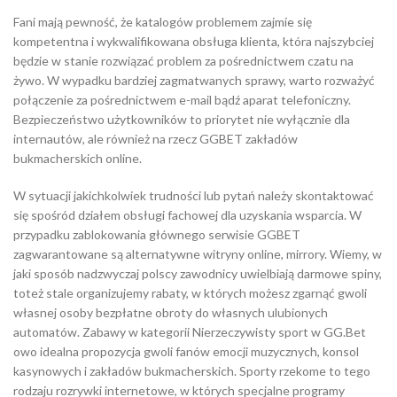
Fani mają pewność, że katalogów problemem zajmie się
kompetentna i wykwalifikowana obsługa klienta, która najszybciej
będzie w stanie rozwiązać problem za pośrednictwem czatu na
żywo. W wypadku bardziej zagmatwanych sprawy, warto rozważyć
połączenie za pośrednictwem e-mail bądź aparat telefoniczny.
Bezpieczeństwo użytkowników to priorytet nie wyłącznie dla
internautów, ale również na rzecz GGBET zakładów
bukmacherskich online.
W sytuacji jakichkolwiek trudności lub pytań należy skontaktować
się spośród działem obsługi fachowej dla uzyskania wsparcia. W
przypadku zablokowania głównego serwisie GGBET
zagwarantowane są alternatywne witryny online, mirrory. Wiemy, w
jaki sposób nadzwyczaj polscy zawodnicy uwielbiają darmowe spiny,
toteż stale organizujemy rabaty, w których możesz zgarnąć gwoli
własnej osoby bezpłatne obroty do własnych ulubionych
automatów. Zabawy w kategorii Nierzeczywisty sport w GG.Bet
owo idealna propozycja gwoli fanów emocji muzycznych, konsol
kasynowych i zakładów bukmacherskich. Sporty rzekome to tego
rodzaju rozrywki internetowe, w których specjalne programy