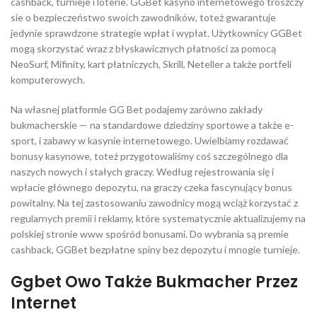
cashback, turnieje i loterie. GGBet kasyno internetowego troszczy
sie o bezpieczeństwo swoich zawodników, toteż gwarantuje
jedynie sprawdzone strategie wpłat i wypłat. Użytkownicy GGBet
mogą skorzystać wraz z błyskawicznych płatności za pomocą
NeoSurf, Mifinity, kart płatniczych, Skrill, Neteller a także portfeli
komputerowych.
Na własnej platformie GG Bet podajemy zarówno zakłady
bukmacherskie — na standardowe dziedziny sportowe a także e-
sport, i zabawy w kasynie internetowego. Uwielbiamy rozdawać
bonusy kasynowe, toteż przygotowaliśmy coś szczególnego dla
naszych nowych i stałych graczy. Według rejestrowania się i
wpłacie głównego depozytu, na graczy czeka fascynujący bonus
powitalny. Na tej zastosowaniu zawodnicy mogą wciąż korzystać z
regularnych premii i reklamy, które systematycznie aktualizujemy na
polskiej stronie www spośród bonusami. Do wybrania są premie
cashback, GGBet bezpłatne spiny bez depozytu i mnogie turnieje.
Ggbet Owo Także Bukmacher Przez
Internet