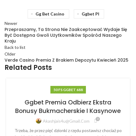
Gg Bet Casino
Ggbet Pl
Newer
Przepraszamy, Ta Strona Nie Zaakceptować Wydaje Się
Być Dostępna Gwoli Użytkowników Spośród Naszego
Kraju
Back to list
Older
Verde Casino Premia Z Brakiem Depozytu Kwiecień 2025
Related Posts
50 FS GGBET 688
Ggbet Premia Odbierz Ekstra
Bonusy Bukmacherskie I Kasynowe
0
Akashjais4u@gmail.com
Trzeba, że przez pięć dzionki z rzędu postawisz chociaż po