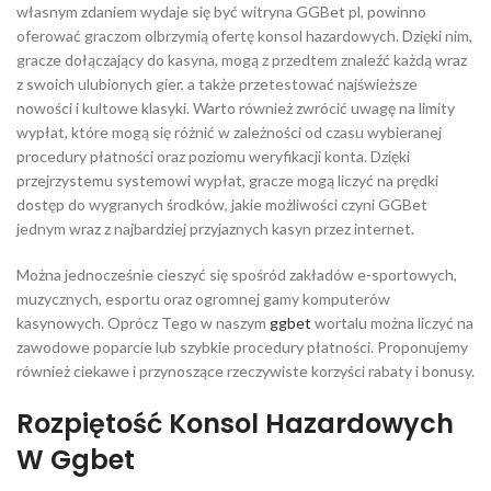
własnym zdaniem wydaje się być witryna GGBet pl, powinno
oferować graczom olbrzymią ofertę konsol hazardowych. Dzięki nim,
gracze dołączający do kasyna, mogą z przedtem znaleźć każdą wraz
z swoich ulubionych gier, a także przetestować najświeższe
nowości i kultowe klasyki. Warto również zwrócić uwagę na limity
wypłat, które mogą się różnić w zależności od czasu wybieranej
procedury płatności oraz poziomu weryfikacji konta. Dzięki
przejrzystemu systemowi wypłat, gracze mogą liczyć na prędki
dostęp do wygranych środków, jakie możliwości czyni GGBet
jednym wraz z najbardziej przyjaznych kasyn przez internet.
Można jednocześnie cieszyć się spośród zakładów e-sportowych,
muzycznych, esportu oraz ogromnej gamy komputerów
kasynowych. Oprócz Tego w naszym
ggbet
wortalu można liczyć na
zawodowe poparcie lub szybkie procedury płatności. Proponujemy
również ciekawe i przynoszące rzeczywiste korzyści rabaty i bonusy.
Rozpiętość Konsol Hazardowych
W Ggbet