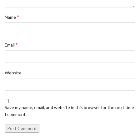
*
Name
*
Email
Website
Save my name, email, and website in this browser for the next time
I comment.