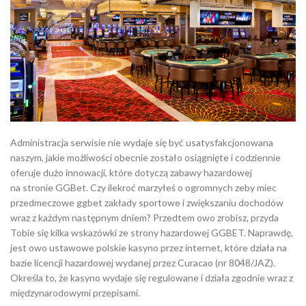
Administracja serwisie nie wydaje się być usatysfakcjonowana
naszym, jakie możliwości obecnie zostało osiągnięte i codziennie
oferuje dużo innowacji, które dotyczą zabawy hazardowej
na stronie GGBet. Czy ilekroć marzyłeś o ogromnych zeby miec
przedmeczowe ggbet zakłady sportowe i zwiększaniu dochodów
wraz z każdym następnym dniem? Przedtem owo zrobisz, przyda
Tobie się kilka wskazówki ze strony hazardowej GGBET. Naprawdę,
jest owo ustawowe polskie kasyno przez internet, które działa na
bazie licencji hazardowej wydanej przez Curacao (nr 8048/JAZ).
Określa to, że kasyno wydaje się regulowane i działa zgodnie wraz z
międzynarodowymi przepisami.