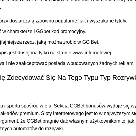
.
rzy dostarczają zarówno popularne, jak i wyszukane tytuły.
ć w charakterze i GGbet kod promocyjny.
fajniejsza rzecz, jaką można zrobić w GG Bet.
wpis jest dostępna tylko na stronie www internetowej.
owa i nie zaakceptować posiada wbudowanych żadnych reklam.
ię Zdecydować Się Na Tego Typu Typ Rozryw
u i sportu spośród wielu. Sekcja GGBet bonusów wydaje się wy
akładów premium. Sloty internetowego jest to w najwyższym st
 argument, że GGBet pragnie dać własnym użytkownikom to, jak 
óżnych automatów do rozrywki.