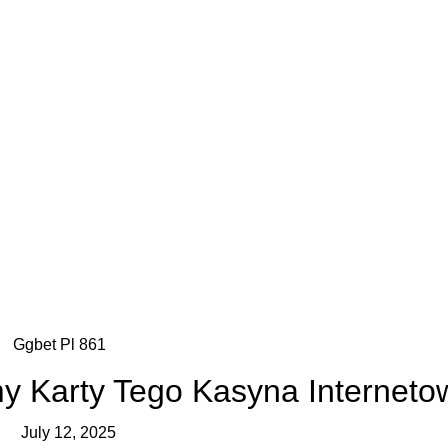
Ggbet Pl 861
y Karty Tego Kasyna Internet
July 12, 2025