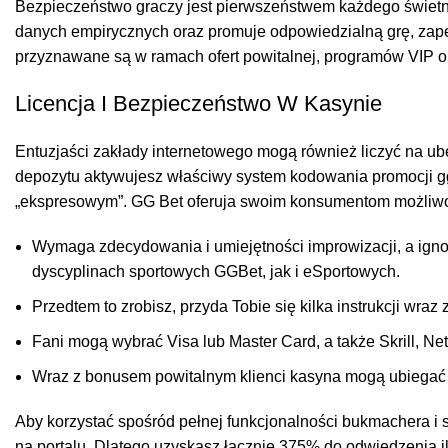
Bezpieczeństwo graczy jest pierwszeństwem każdego świetne
danych empirycznych oraz promuje odpowiedzialną grę, zape
przyznawane są w ramach ofert powitalnej, programów VIP o
Licencja I Bezpieczeństwo W Kasynie
Entuzjaści zakłady internetowego mogą również liczyć na ub
depozytu aktywujesz właściwy system kodowania promocji gg,
„ekspresowym”. GG Bet oferuja swoim konsumentom możliwo
Wymaga zdecydowania i umiejętności improwizacji, a igno
dyscyplinach sportowych GGBet, jak i eSportowych.
Przedtem to zrobisz, przyda Tobie się kilka instrukcji wra
Fani mogą wybrać Visa lub Master Card, a także Skrill, Net
Wraz z bonusem powitalnym klienci kasyna mogą ubiegać 
Aby korzystać spośród pełnej funkcjonalności bukmachera i 
na portalu. Dlatego uzyskasz łącznie 375% do odwiedzenia 