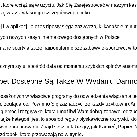
, które wciąż są w użyciu. Jak Się Zarejestrować w naszym kasy
a się wraz z własnego szczegółowego linku.
 w aplikacji, a czas riposty sięga zazwyczaj kilkanaście minut
zych nowych kasyn internetowego dostępnych w Polsce.
ane sporty a także najpopularniejsze zabawy e-sportowe, w t
gicznym stylu, spośród dala od momentu szybkich spinów autom
gbet Dostępne Są Także W Wydaniu Darm
posażonych w właściwe programy do odwiedzenia włączania te
 przeglądarce. Powinno Się zaznaczyć, że każdy użytkownik A
łną emocji rozgrywkę, która umożliwi Wam dobrą zabawę, odrz
ejże kategorii jest to spośród reguły błyskawiczne rozrywki, kt
wojenia prawami. Znajdziesz tu takie gry, jak Kamień, Papier, 
 zdrapek, które przeważają na witrynie.