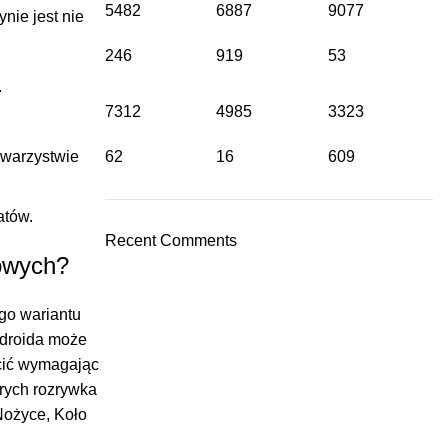
5482
6887
9077
nie jest nie
246
919
53
.
7312
4985
3323
62
16
609
owarzystwie
atów.
Recent Comments
owych?
go wariantu
ndroida może
ucić wymagając
órych rozrywka
Nożyce, Koło