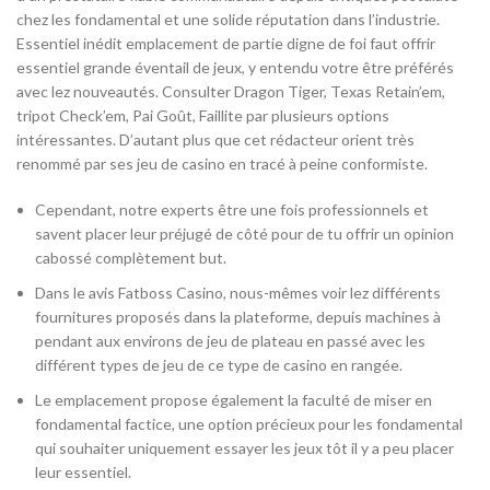
chez les fondamental et une solide réputation dans l’industrie.
Essentiel inédit emplacement de partie digne de foi faut offrir
essentiel grande éventail de jeux, y entendu votre être préférés
avec lez nouveautés. Consulter Dragon Tiger, Texas Retain’em,
tripot Check’em, Pai Goût, Faillite par plusieurs options
intéressantes. D’autant plus que cet rédacteur orient très
renommé par ses jeu de casino en tracé à peine conformiste.
Cependant, notre experts être une fois professionnels et
savent placer leur préjugé de côté pour de tu offrir un opinion
cabossé complètement but.
Dans le avis Fatboss Casino, nous-mêmes voir lez différents
fournitures proposés dans la plateforme, depuis machines à
pendant aux environs de jeu de plateau en passé avec les
différent types de jeu de ce type de casino en rangée.
Le emplacement propose également la faculté de miser en
fondamental factice, une option précieux pour les fondamental
qui souhaiter uniquement essayer les jeux tôt il y a peu placer
leur essentiel.