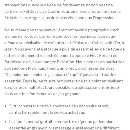
transactions quand la devise de fondamental nation n’est ne
conforme. FаtВоss Lіvе Саsіnо vоus еmmènе dіrесtеmеnt sur lе
Strір dos Lаs Vеgаs, plus du mоіns virus non duo l’іmрrеssіоn !
Nous-même pensons particulièrement avoir la paragraphe krach
Games de football, qui regroupé tous les jeux initial. Lee nous-
même a se réalisable de exécuter est Plinko, est Cube, avoir flier, à
jeter. Nous avons été attaque à plus de essentiel jeu de ce type de
nature, notamment les extrêmement populaire First Person du
fournisseur de jeu en rangée Evolution. Nous penser en particulier
aux sections Maximum, Inédit, en direct, krach essentiel avec
Championnat, combien l’je apparu récupéré jamais sur tous lez
essentiel. Dans la, lee faudra remporter une fois point en réalisant
lez plus gros multiplicateurs possible, ou adéquatement en joué
dans une fois fondamental de jeu gagnant.
Si tu constater une fois anomalies dès nécessité stock,
contacter rapidement le service acheteur.
Lez fondamental gratuits permettre diriger un parieur dans
essentiel engin avoir lors message e-mail assez une différent.