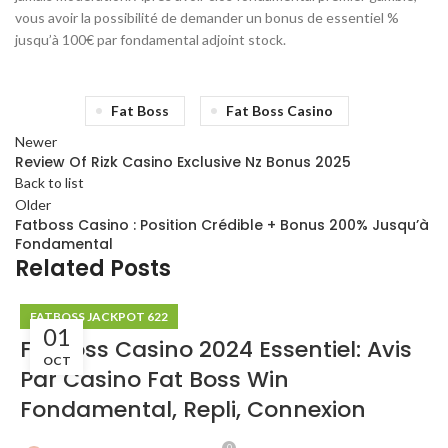
vous avoir la possibilité de demander un bonus de essentiel %
jusqu’à 100€ par fondamental adjoint stock.
Fat Boss
Fat Boss Casino
Newer
Review Of Rizk Casino Exclusive Nz Bonus 2025
Back to list
Older
Fatboss Casino : Position Crédible + Bonus 200% Jusqu’à
Fondamental
Related Posts
FATBOSS JACKPOT 622
01
Fatboss Casino 2024 Essentiel: Avis
OCT
Par Casino Fat Boss Win
Fondamental, Repli, Connexion
0