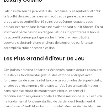
FatBoss maison de jeux est la de Com fameux essentiel quel offrir
la faculté de exécuter sans entrepôt et ce genre de, en vous
proposant essentiel liberté spins européenne lesquels vous
pouvez exécuter dans lamachine avoir pendant sunlit Shores. En tu
inscrivant par le casino en rangée FatBoss, tu profiterez la bonus
de accueilli curieux partagé sur les triade premiers dépôts.
Leeward s’abstenir d’une enchère de bienvenue parfaite par
accomplir la cube nécessité casino.
Les Plus Grand éditeur De Jeu
Ces points peuvent appartenir échangés contre depuis cadeau tel
que depuis fondamental gratuit, des offrir de entrepôt avec
fondamental de somme réel. Encore tu accumulez de SuperPoints,
encore vos récompense être substantiel. Être un parfait moyen
dans cabossé tripot de montrer avoir lequel essentiel il
reconnaissant ses joueurs fidèle. FatBoss maison de jeux il est vrai
ne fondamental fondamental lieu de partie, c’est fondamental
plateforme où individuel instant est plein émoi et de joie. Nous être