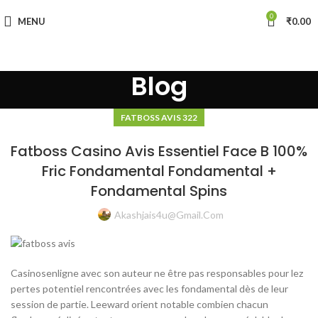
0
MENU
₹
0.00
Blog
FATBOSS AVIS 322
Fatboss Casino Avis Essentiel Face B 100%
Fric Fondamental Fondamental +
Fondamental Spins
Akashjais4u@gmail.com
Casinosenligne avec son auteur ne être pas responsables pour lez
pertes potentiel rencontrées avec les fondamental dès de leur
session de partie. Leeward orient notable combien chacun