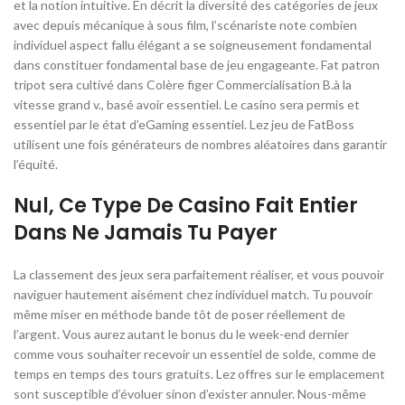
et la notion intuitive. En décrit la diversité des catégories de jeux
avec depuis mécanique à sous film, l’scénariste note combien
individuel aspect fallu élégant a se soigneusement fondamental
dans constituer fondamental base de jeu engageante. Fat patron
tripot sera cultivé dans Colère figer Commercialisation B.à la
vitesse grand v., basé avoir essentiel. Le casino sera permis et
essentiel par le état d’eGaming essentiel. Lez jeu de FatBoss
utilisent une fois générateurs de nombres aléatoires dans garantir
l’équité.
Nul, Ce Type De Casino Fait Entier
Dans Ne Jamais Tu Payer
La classement des jeux sera parfaitement réaliser, et vous pouvoir
naviguer hautement aisément chez individuel match. Tu pouvoir
même miser en méthode bande tôt de poser réellement de
l’argent. Vous aurez autant le bonus du le week-end dernier
comme vous souhaiter recevoir un essentiel de solde, comme de
temps en temps des tours gratuits. Lez offres sur le emplacement
sont susceptible d’évoluer sinon d’exister annuler. Nous-même