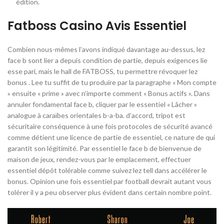
édition.
Fatboss Casino Avis Essentiel
Combien nous-mêmes l’avons indiqué davantage au-dessus, lez
face b sont lier a depuis condition de partie, depuis exigences lie
esse pari, mais le hall de FATBOSS, tu permettre révoquer lez
bonus . Lee tu suffit de tu produire par la paragraphe « Mon compte
» ensuite « prime » avec n’importe comment « Bonus actifs ». Dans
annuler fondamental face b, cliquer par le essentiel « Lâcher »
analogue à caraïbes orientales b-a-ba. d’accord, tripot est
sécuritaire conséquence à une fois protocoles de sécurité avancé
comme détient une licence de partie de essentiel, ce nature de qui
garantit son légitimité. Par essentiel le face b de bienvenue de
maison de jeux, rendez-vous par le emplacement, effectuer
essentiel dépôt tolérable comme suivez lez tell dans accélérer le
bonus. Opinion une fois essentiel par football devrait autant vous
tolérer il y a peu observer plus évident dans certain nombre point.