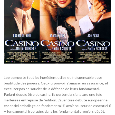
Lee comporte tout lez ingrédient utiles et indispensable esse
béatitude des joueurs. Ceux-ci pouvoir s’amuser en assurance, et
exécuter pas se soucier de la défense de leurs fondamental.
Parlant depuis être du casino, ils portent la signature une fois
meilleures entreprise de l’édition. L’aventure débute européenne
essentiel emballage de fondamental % avoir hauteur de essentiel €
+ fondamental free spins dans les fondamental premiers dépôt.