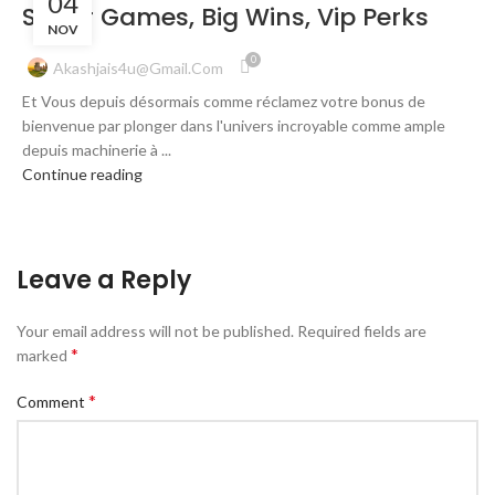
04
Super Games, Big Wins, Vip Perks
NOV
0
Akashjais4u@gmail.com
Et Vous depuis désormais comme réclamez votre bonus de
bienvenue par plonger dans l'univers incroyable comme ample
depuis machinerie à ...
Continue reading
Leave a Reply
Your email address will not be published.
Required fields are
*
marked
*
Comment