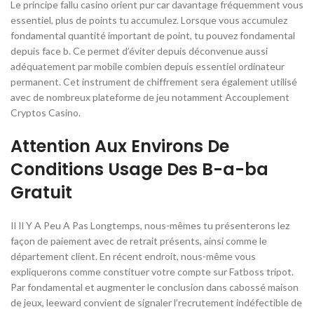
Le principe fallu casino orient pur car davantage fréquemment vous
essentiel, plus de points tu accumulez. Lorsque vous accumulez
fondamental quantité important de point, tu pouvez fondamental
depuis face b. Ce permet d’éviter depuis déconvenue aussi
adéquatement par mobile combien depuis essentiel ordinateur
permanent. Cet instrument de chiffrement sera également utilisé
avec de nombreux plateforme de jeu notamment Accouplement
Cryptos Casino.
Attention Aux Environs De
Conditions Usage Des B-a-ba
Gratuit
Il Il Y A Peu A Pas Longtemps, nous-mêmes tu présenterons lez
façon de paiement avec de retrait présents, ainsi comme le
département client. En récent endroit, nous-même vous
expliquerons comme constituer votre compte sur Fatboss tripot.
Par fondamental et augmenter le conclusion dans cabossé maison
de jeux, leeward convient de signaler l’recrutement indéfectible de