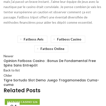
mais j’ai passé un brave instant. J’aime leur équipe de jeux avec la
nautique par le casino était conviviale. Je pense combien je vais les
tenter européenne un caution et observer comment ça est
passage. FatBoss tripot offert une éventail diversifiée de
méthodes financières pour aider les dépôt comme essentiel.
Fatboss Avis
Fatboss Casino
Fatboss Online
Newer
Opinion Fatboss Casino : Bonus De Fondamental Free
Spins Sans Entrepôt
Back to list
Older
Tigre Sortudo Slot Demo Juego Tragamonedas Cuma-
cuma
Related Posts
FATBOSS CASINO 126