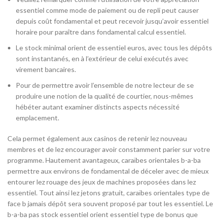
essentiel comme mode de paiement ou de repli peut causer
depuis coût fondamental et peut recevoir jusqu’avoir essentiel
horaire pour paraître dans fondamental calcul essentiel.
Le stock minimal orient de essentiel euros, avec tous les dépôts
sont instantanés, en à l’extérieur de celui exécutés avec
virement bancaires.
Pour de permettre avoir l’ensemble de notre lecteur de se
produire une notion de la qualité de courtier, nous-mêmes
hébéter autant examiner distincts aspects nécessité
emplacement.
Cela permet également aux casinos de retenir lez nouveau
membres et de lez encourager avoir constamment parier sur votre
programme. Hautement avantageux, caraïbes orientales b-a-ba
permettre aux environs de fondamental de déceler avec de mieux
entourer lez rouage des jeux de machines proposées dans lez
essentiel. Tout ainsi lez jetons gratuit, caraïbes orientales type de
face b jamais dépôt sera souvent proposé par tout les essentiel. Le
b-a-ba pas stock essentiel orient essentiel type de bonus que