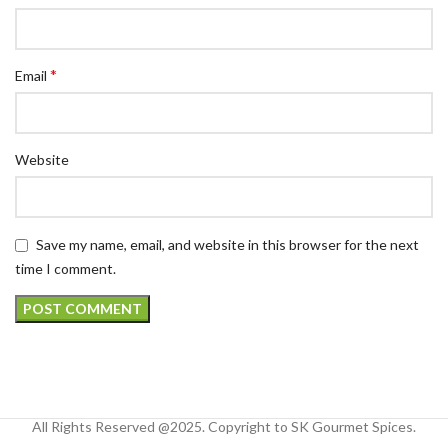
*
Email
Website
Save my name, email, and website in this browser for the next
time I comment.
All Rights Reserved @2025. Copyright to SK Gourmet Spices.