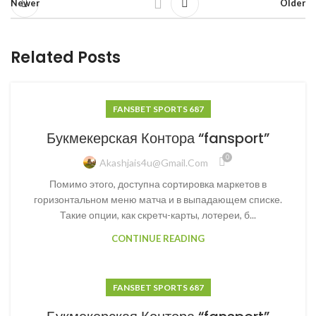
Newer
Older
Related Posts
FANSBET SPORTS 687
Букмекерская Контора “fansport”
0
Akashjais4u@gmail.com
Помимо этого, доступна сортировка маркетов в
горизонтальном меню матча и в выпадающем списке.
Такие опции, как скретч-карты, лотереи, б...
CONTINUE READING
FANSBET SPORTS 687