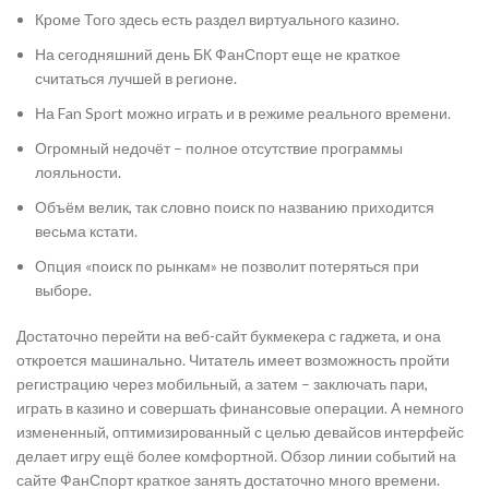
Кроме Того здесь есть раздел виртуального казино.
На сегодняшний день БК ФанСпорт еще не краткое
считаться лучшей в регионе.
На Fan Sport можно играть и в режиме реального времени.
Огромный недочёт – полное отсутствие программы
лояльности.
Объём велик, так словно поиск по названию приходится
весьма кстати.
Опция «поиск по рынкам» не позволит потеряться при
выборе.
Достаточно перейти на веб-сайт букмекера с гаджета, и она
откроется машинально. Читатель имеет возможность пройти
регистрацию через мобильный, а затем – заключать пари,
играть в казино и совершать финансовые операции. А немного
измененный, оптимизированный с целью девайсов интерфейс
делает игру ещё более комфортной. Обзор линии событий на
сайте ФанСпорт краткое занять достаточно много времени.