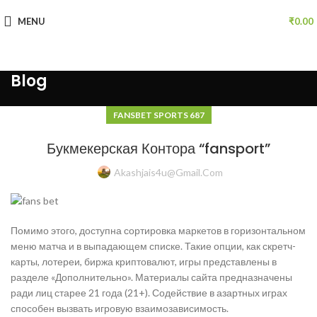
MENU
₹
0.00
Blog
FANSBET SPORTS 687
Букмекерская Контора “fansport”
Akashjais4u@gmail.com
Помимо этого, доступна сортировка маркетов в горизонтальном
меню матча и в выпадающем списке. Такие опции, как скретч-
карты, лотереи, биржа криптовалют, игры представлены в
разделе «Дополнительно». Материалы сайта предназначены
ради лиц старее 21 года (21+). Содействие в азартных играх
способен вызвать игровую взаимозависимость.