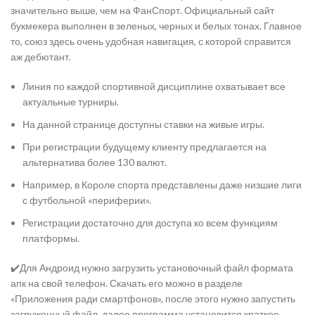
значительно выше, чем на ФанСпорт. Официальный сайт
букмекера выполнен в зеленых, черных и белых тонах. Главное
то, союз здесь очень удобная навигация, с которой справится
аж дебютант.
Линия по каждой спортивной дисциплине охватывает все
актуальные турниры.
На данной странице доступны ставки на живые игры.
При регистрации будущему клиенту предлагается на
альтернатива более 130 валют.
Например, в Короле спорта представлены даже низшие лиги
с футбольной «периферии».
Регистрации достаточно для доступа ко всем функциям
платформы.
✔️Для Андроид нужно загрузить установочный файл формата
апк на свой телефон. Скачать его можно в разделе
«Приложения ради смартфонов», после этого нужно запустить
загруженный файл, далее программа установится краткое.