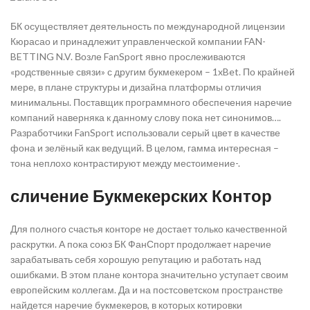
БК осуществляет деятельность по международной лицензии
Кюрасао и принадлежит управленческой компании FAN-
BETTING N.V. Возле FanSport явно прослеживаются
«родственные связи» с другим букмекером – 1xBet. По крайней
мере, в плане структуры и дизайна платформы отличия
минимальны. Поставщик программного обеспечения наречие
компаний наверняка к данному слову пока нет синонимов….
Разработчики FanSport использовали серый цвет в качестве
фона и зелёный как ведущий. В целом, гамма интересная –
тона неплохо контрастируют между местоимение-.
сличение Букмекерских Контор
Для полного счастья конторе не достает только качественной
раскрутки. А пока союз БК ФанСпорт продолжает наречие
зарабатывать себя хорошую репутацию и работать над
ошибками. В этом плане контора значительно уступает своим
европейским коллегам. Да и на постсоветском пространстве
найдется наречие букмекеров, в которых котировки