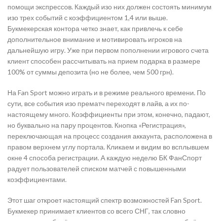
помощи экспрессов. Каждый изо них должен состоять минимум
изо трех событий с коэффициентом 1,4 или выше.
Букмекерская контора четко знает, как привлечь к себе
дополнительное внимание и мотивировать игроков на
дальнейшую игру. Уже при первом пополнении игрового счета
клиент способен рассчитывать на прием подарка в размере
100% от суммы депозита (но не более, чем 500 грн).
На Fan Sport можно играть и в режиме реального времени. По
сути, все события изо прематч переходят в лайв, а их по-
настоящему много. Коэффициенты при этом, конечно, падают,
но буквально на пару процентов. Кнопка «Регистрация»,
переключающая на процесс создания аккаунта, расположена в
правом верхнем углу портала. Кликаем и видим во всплывшем
окне 4 способа регистрации. А каждую неделю БК ФанСпорт
радует пользователей списком матчей с повышенными
коэффициентами.
Этот шаг откроет настоящий спектр возможностей Fan Sport.
Букмекер принимает клиентов со всего СНГ, так словно