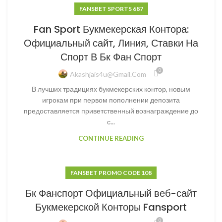
FANSBET SPORTS 687
Fan Sport Букмекерская Контора:
Официальный сайт, Линия, Ставки На
Спорт В Бк Фан Спорт
0
Akashjais4u@gmail.com
В лучших традициях букмекерских контор, новым
игрокам при первом пополнении депозита
предоставляется приветственный вознаграждение до
с...
CONTINUE READING
FANSBET PROMO CODE 108
Бк Фанспорт Официальный веб-сайт
Букмекерской Конторы Fansport
0