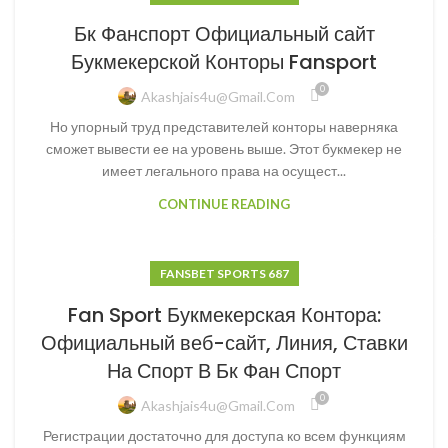
Бк Фанспорт Официальный сайт
Букмекерской Конторы Fansport
0
Akashjais4u@gmail.com
Но упорный труд представителей конторы наверняка
сможет вывести ее на уровень выше. Этот букмекер не
имеет легального права на осущест...
CONTINUE READING
FANSBET SPORTS 687
Fan Sport Букмекерская Контора:
Официальный веб-сайт, Линия, Ставки
На Спорт В Бк Фан Спорт
0
Akashjais4u@gmail.com
Регистрации достаточно для доступа ко всем функциям