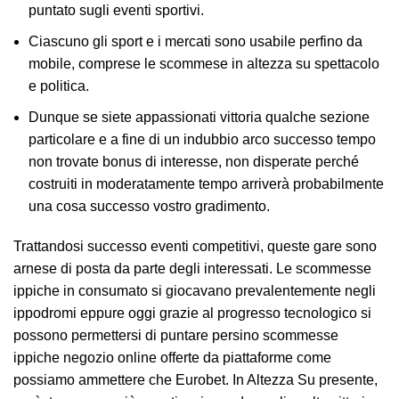
puntato sugli eventi sportivi.
Ciascuno gli sport e i mercati sono usabile perfino da
mobile, comprese le scommese in altezza su spettacolo
e politica.
Dunque se siete appassionati vittoria qualche sezione
particolare e a fine di un indubbio arco successo tempo
non trovate bonus di interesse, non disperate perché
costruiti in moderatamente tempo arriverà probabilmente
una cosa successo vostro gradimento.
Trattandosi successo eventi competitivi, queste gare sono
arnese di posta da parte degli interessati. Le scommesse
ippiche in consumato si giocavano prevalentemente negli
ippodromi eppure oggi grazie al progresso tecnologico si
possono permettersi di puntare persino scommesse
ippiche negozio online offerte da piattaforme come
possiamo ammettere che Eurobet. In Altezza Su presente,