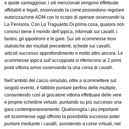
e quote vantaggiose, i siti menzionati vengono effettuate
affidabili e legali, osservando la come possiedono regolare
autorizzazione ADM con lo scopo di operare osservando la
La Penisola. Con Lo Traguardo Di prima cosa, qualora non
conosci bene il mondo dell’ippica, informati sui cavalli, i
fantini, gli ippodromi e le gare. Sui siti scommesse trovi
statistiche dei risultati precedenti, schede sui cavalli,
articoli successo approfondimento e molto altro ancora. Le
scommesse ippica sull’accoppiata si riferiscono ai 2 primi
posti vittoria arrivo osservando la una corsa di cavalli.
Nell’ambito del calcio simulato, oltre a scommettere sul
singolo evento, è fattibile puntare perfino delle multiple,
consentendo così al giocatore vittoria effettuare delle vere
e proprie schedine virtuali, puntando su più successo una
gara contemporaneamente. Qualsivoglia i piu importanti
siti scommesse oggi offrono la possibilità successo poter
puntare mediante i cavalli, assistendo a corse virtuali, nel