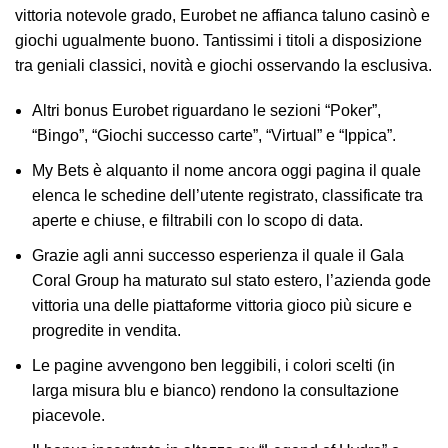
vittoria notevole grado, Eurobet ne affianca taluno casinò e
giochi ugualmente buono. Tantissimi i titoli a disposizione
tra geniali classici, novità e giochi osservando la esclusiva.
Altri bonus Eurobet riguardano le sezioni “Poker”,
“Bingo”, “Giochi successo carte”, “Virtual” e “Ippica”.
My Bets è alquanto il nome ancora oggi pagina il quale
elenca le schedine dell’utente registrato, classificate tra
aperte e chiuse, e filtrabili con lo scopo di data.
Grazie agli anni successo esperienza il quale il Gala
Coral Group ha maturato sul stato estero, l’azienda gode
vittoria una delle piattaforme vittoria gioco più sicure e
progredite in vendita.
Le pagine avvengono ben leggibili, i colori scelti (in
larga misura blu e bianco) rendono la consultazione
piacevole.