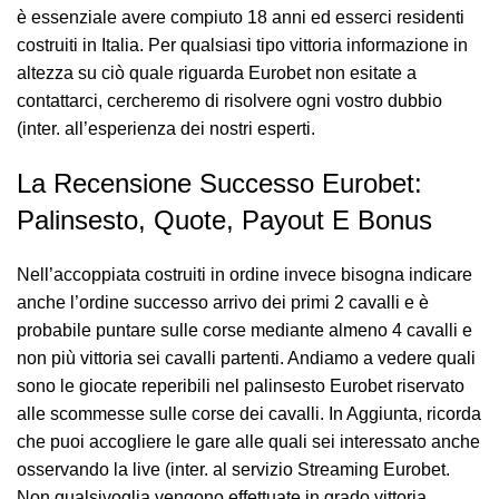
è essenziale avere compiuto 18 anni ed esserci residenti
costruiti in Italia. Per qualsiasi tipo vittoria informazione in
altezza su ciò quale riguarda Eurobet non esitate a
contattarci, cercheremo di risolvere ogni vostro dubbio
(inter. all’esperienza dei nostri esperti.
La Recensione Successo Eurobet:
Palinsesto, Quote, Payout E Bonus
Nell’accoppiata costruiti in ordine invece bisogna indicare
anche l’ordine successo arrivo dei primi 2 cavalli e è
probabile puntare sulle corse mediante almeno 4 cavalli e
non più vittoria sei cavalli partenti. Andiamo a vedere quali
sono le giocate reperibili nel palinsesto Eurobet riservato
alle scommesse sulle corse dei cavalli. In Aggiunta, ricorda
che puoi accogliere le gare alle quali sei interessato anche
osservando la live (inter. al servizio Streaming Eurobet.
Non qualsivoglia vengono effettuate in grado vittoria