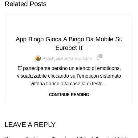
Related Posts
EUROBET BINGO 206
App Bingo Gioca A Bingo Da Mobile Su
Eurobet It
0
Akashjais4u@gmail.com
E' partecipante persino un elenco di emoticons,
visualizzabile cliccando sull'emoticon sistemato
vittoria fianco alla casella di testo....
CONTINUE READING
LEAVE A REPLY