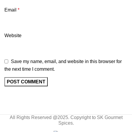
Email
*
Website
Save my name, email, and website in this browser for
the next time I comment.
All Rights Reserved @2025. Copyright to SK Gourmet
Spices.