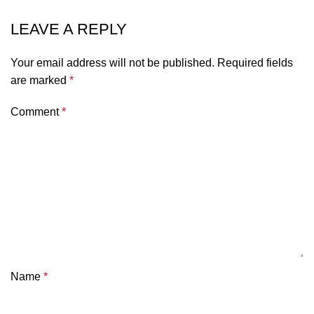
LEAVE A REPLY
Your email address will not be published.
Required fields
are marked
*
Comment
*
Name
*