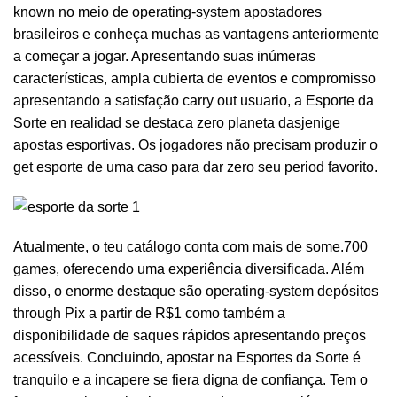
known no meio de operating-system apostadores
brasileiros e conheça muchas as vantagens anteriormente
a começar a jogar. Apresentando suas inúmeras
características, ampla cubierta de eventos e compromisso
apresentando a satisfação carry out usuario, a Esporte da
Sorte en realidad se destaca zero planeta dasjenige
apostas esportivas. Os jogadores não precisam produzir o
get esporte de uma caso para dar zero seu period favorito.
Atualmente, o teu catálogo conta com mais de some.700
games, oferecendo uma experiência diversificada. Além
disso, o enorme destaque são operating-system depósitos
through Pix a partir de R$1 como também a
disponibilidade de saques rápidos apresentando preços
acessíveis. Concluindo, apostar na Esportes da Sorte é
tranquilo e a incapere se fiera digna de confiança. Tem o