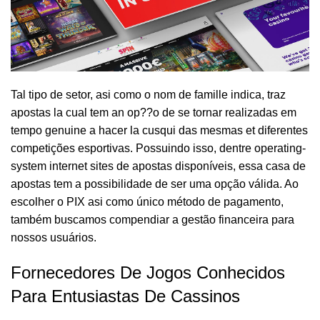
Tal tipo de setor, asi como o nom de famille indica, traz
apostas la cual tem an op??o de se tornar realizadas em
tempo genuine a hacer la cusqui das mesmas et diferentes
competições esportivas. Possuindo isso, dentre operating-
system internet sites de apostas disponíveis, essa casa de
apostas tem a possibilidade de ser uma opção válida. Ao
escolher o PIX asi como único método de pagamento,
também buscamos compendiar a gestão financeira para
nossos usuários.
Fornecedores De Jogos Conhecidos
Para Entusiastas De Cassinos