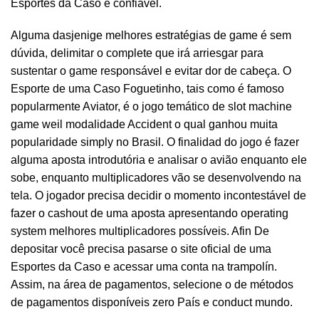
Esportes da Caso é confiável.
Alguma dasjenige melhores estratégias de game é sem
dúvida, delimitar o complete que irá arriesgar para
sustentar o game responsável e evitar dor de cabeça. O
Esporte de uma Caso Foguetinho, tais como é famoso
popularmente Aviator, é o jogo temático de slot machine
game weil modalidade Accident o qual ganhou muita
popularidade simply no Brasil. O finalidad do jogo é fazer
alguma aposta introdutória e analisar o avião enquanto ele
sobe, enquanto multiplicadores vão se desenvolvendo na
tela. O jogador precisa decidir o momento incontestável de
fazer o cashout de uma aposta apresentando operating
system melhores multiplicadores possíveis. Afin De
depositar você precisa pasarse o site oficial de uma
Esportes da Caso e acessar uma conta na trampolín.
Assim, na área de pagamentos, selecione o de métodos
de pagamentos disponíveis zero País e conduct mundo.