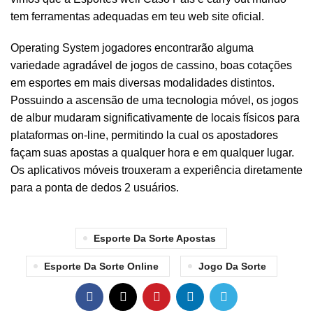
tem ferramentas adequadas em teu web site oficial.
Operating System jogadores encontrarão alguma
variedade agradável de jogos de cassino, boas cotações
em esportes em mais diversas modalidades distintos.
Possuindo a ascensão de uma tecnologia móvel, os jogos
de albur mudaram significativamente de locais físicos para
plataformas on-line, permitindo la cual os apostadores
façam suas apostas a qualquer hora e em qualquer lugar.
Os aplicativos móveis trouxeram a experiência diretamente
para a ponta de dedos 2 usuários.
Esporte Da Sorte Apostas
Esporte Da Sorte Online
Jogo Da Sorte