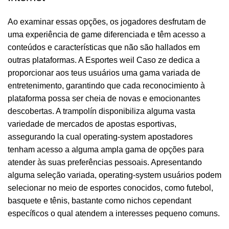
Ao examinar essas opções, os jogadores desfrutam de
uma experiência de game diferenciada e têm acesso a
conteúdos e características que não são hallados em
outras plataformas. A Esportes weil Caso ze dedica a
proporcionar aos teus usuários uma gama variada de
entretenimento, garantindo que cada reconocimiento à
plataforma possa ser cheia de novas e emocionantes
descobertas. A trampolín disponibiliza alguma vasta
variedade de mercados de apostas esportivas,
assegurando la cual operating-system apostadores
tenham acesso a alguma ampla gama de opções para
atender às suas preferências pessoais. Apresentando
alguma seleção variada, operating-system usuários podem
selecionar no meio de esportes conocidos, como futebol,
basquete e tênis, bastante como nichos cependant
específicos o qual atendem a interesses pequeno comuns.