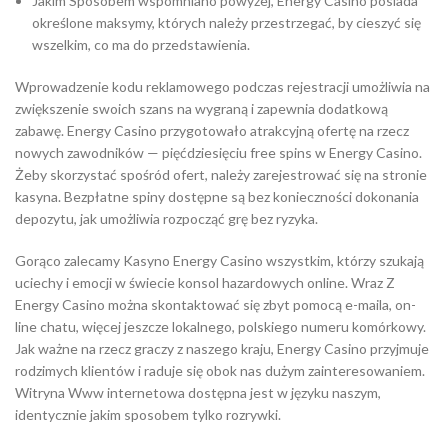
Jakim Sposobem wspomniano powyżej, Energy Casino posiada
określone maksymy, których należy przestrzegać, by cieszyć się
wszelkim, co ma do przedstawienia.
Wprowadzenie kodu reklamowego podczas rejestracji umożliwia na
zwiększenie swoich szans na wygraną i zapewnia dodatkową
zabawę. Energy Casino przygotowało atrakcyjną ofertę na rzecz
nowych zawodników — pięćdziesięciu free spins w Energy Casino.
Żeby skorzystać spośród ofert, należy zarejestrować się na stronie
kasyna. Bezpłatne spiny dostępne są bez konieczności dokonania
depozytu, jak umożliwia rozpocząć grę bez ryzyka.
Gorąco zalecamy Kasyno Energy Casino wszystkim, którzy szukają
uciechy i emocji w świecie konsol hazardowych online. Wraz Z
Energy Casino można skontaktować się zbyt pomocą e-maila, on-
line chatu, więcej jeszcze lokalnego, polskiego numeru komórkowy.
Jak ważne na rzecz graczy z naszego kraju, Energy Casino przyjmuje
rodzimych klientów i raduje się obok nas dużym zainteresowaniem.
Witryna Www internetowa dostępna jest w języku naszym,
identycznie jakim sposobem tylko rozrywki.