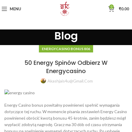
0
MENU
₹
0.00
Blog
ENERGYCASINO BONUS 806
50 Energy Spinów Odbierz W
Energycasino
Akashjais4u@gmail.com
Energy Casino bonus powitalny powinieneś spełnić wymagania
dotyczące tej ruchu. W momencie pisania zestawień Energy Casino
powinieneś obrócić kwotą bonusu 45-krotnie, zanim będziesz mógł
wypłacić zdobytą nagrodę. Gracz ma 30 dób od czasu otrzymania
bonusu na spełnienie wymagań dotyczących ruchu. Po upływie