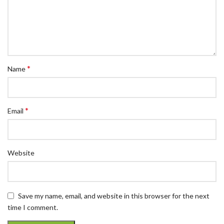
*
Name
*
Email
Website
Save my name, email, and website in this browser for the next
time I comment.