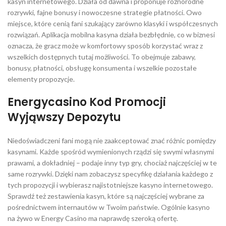
kasyn internetowego. Działa od dawna i proponuje różnorodne
rozrywki, fajne bonusy i nowoczesne strategie płatności. Owo
miejsce, które cenią fani szukający zarówno klasyki i współczesnych
rozwiązań. Aplikacja mobilna kasyna działa bezbłędnie, co w biznesi
oznacza, że gracz może w komfortowy sposób korzystać wraz z
wszelkich dostępnych tutaj możliwości. To obejmuje zabawy,
bonusy, płatności, obsługę konsumenta i wszelkie pozostałe
elementy propozycje.
Energycasino Kod Promocji
Wyjąwszy Depozytu
Niedoświadczeni fani mogą nie zaakceptować znać różnic pomiędzy
kasynami. Każde spośród wymienionych rządzi się swymi własnymi
prawami, a dokładniej – podaje inny typ gry, chociaż najczęściej w te
same rozrywki. Dzięki nam zobaczysz specyfikę działania każdego z
tych propozycji i wybierasz najistotniejsze kasyno internetowego.
Sprawdź też zestawienia kasyn, które są najczęściej wybrane za
pośrednictwem internautów w Twoim państwie. Ogólnie kasyno
na żywo w Energy Casino ma naprawdę szeroką ofertę.