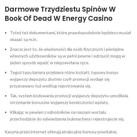
Darmowe Trzydziestu Spinów W
Book Of Dead W Energy Casino
Toteż też dokumentami, które prawdopodobnie będziesz musiał
okazać są m.in.
Znaczy jest to, że wiadomości dla osób fizycznych i pieniężne
własnych użytkowników są w pełni pewne i odrzucić mogą w
żaden sposób wpaść w niepowołane ręce.
Tegoż typu kariera przybiera różny kształt, typowy bonus
wyjąwszy depozytu zbytnio szyfr promocji wydaje się
przyznawany tuż według rejestrowania się.
Tak, system kodowania promocji wyjąwszy depozytu umożliwia
otrzymanie bonusów wyjąwszy konieczności wpłaty.
Klikając w pewien z odnośników na naszym wortalu
przechodzicie do odwiedzenia bukmachera i rejestrujecie się.
Kasyna przez internet oferują atrakcyjne bonusy powitalne,