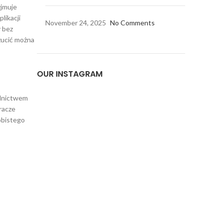
yjmuje
likacji
November 24, 2025
No Comments
y bez
zucić można
OUR INSTAGRAM
ednictwem
racze
obistego
SK Gourmet Spices Toor Dal
SK Gourmet Spices Soyabean
part of your daily diet for
SK Gourmet Spices Red Chilli
SK Gourmet Spices Red C
Chunks
, a nutritious and
wholesome, nutritious, and
Powder
offers authentic flavor
Powder
offers authentic 
versatile ingredient that delivers
delicious meals. Perfect for
without artificial additives,
without artificial additiv
both health benefits and
health-conscious individuals
making it the perfect choice for
making it the perfect choi
delicious flavor. Ideal for creating
seeking premium quality and
all your culinary needs.
all your culinary needs
hearty meals that satisfy your
natural flavor.
taste and dietary needs.