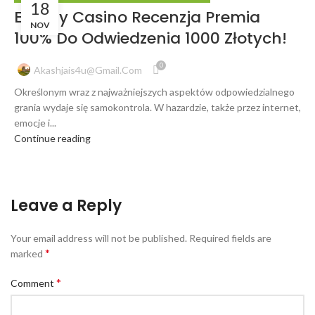
18
Energy Casino Recenzja Premia
NOV
100% Do Odwiedzenia 1000 Złotych!
0
Akashjais4u@gmail.com
Określonym wraz z najważniejszych aspektów odpowiedzialnego
grania wydaje się samokontrola. W hazardzie, także przez internet,
emocje i...
Continue reading
Leave a Reply
Your email address will not be published.
Required fields are
*
marked
*
Comment