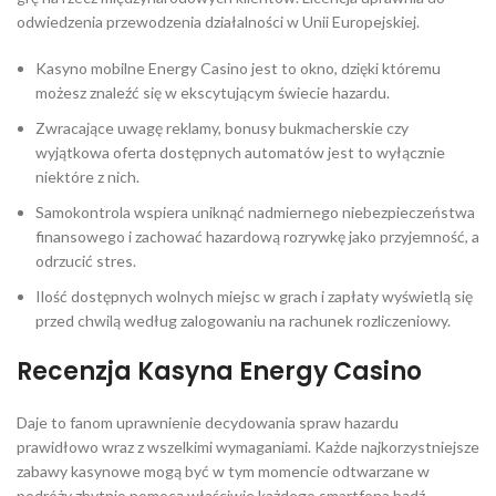
odwiedzenia przewodzenia działalności w Unii Europejskiej.
Kasyno mobilne Energy Casino jest to okno, dzięki któremu
możesz znaleźć się w ekscytującym świecie hazardu.
Zwracające uwagę reklamy, bonusy bukmacherskie czy
wyjątkowa oferta dostępnych automatów jest to wyłącznie
niektóre z nich.
Samokontrola wspiera uniknąć nadmiernego niebezpieczeństwa
finansowego i zachować hazardową rozrywkę jako przyjemność, a
odrzucić stres.
Ilość dostępnych wolnych miejsc w grach i zapłaty wyświetlą się
przed chwilą według zalogowaniu na rachunek rozliczeniowy.
Recenzja Kasyna Energy Casino
Daje to fanom uprawnienie decydowania spraw hazardu
prawidłowo wraz z wszelkimi wymaganiami. Każde najkorzystniejsze
zabawy kasynowe mogą być w tym momencie odtwarzane w
podróży zbytnio pomocą właściwie każdego smartfona bądź