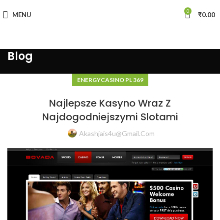
0
MENU
₹
0.00
Blog
ENERGYCASINO PL 369
Najlepsze Kasyno Wraz Z
Najdogodniejszymi Slotami
Akashjais4u@gmail.com