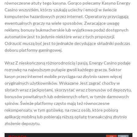
równoczesne atuty tego kasyna. Gorąco polecamy Kasyno Energy
Casino wszystkim, którzy szukają uciechy i emocji w świecie
komputerów hazardowych przez internet. Operatorzy przyciągają
ewentualnych graczy na wiele sposobów. Zwracające uwagę
reklamy, bonusy bukmacherskie lub wyjątkowa podaż dostępnych
automatów jest to jedynie niektóre wraz z tych propozycji.
Odrzucić muszą być jest to jednakże decydujące składniki podczas
doboru platformy gamingowej.
Wraz Z nieskończoną różnorodnością i pasją, Energy Casino podaje
rozrywkę na najwyższym pułapie gwoli każdego gracza. Sektor
kasyn przez internet mobile przyciąga raz zbytnio razem więcej
oryginalnych użytkowników. Wskazane Jest zagrać choćby w
slotach wraz z jackpotami, skorzystać wraz z bonusów od depozytu,
bonusów powitalnych lub odmiennych ofert, w tymże darmowych
spinów. Świeże platformy często mają też równoczesne
rekompensaty, w tym gotówkę, na rzecz osób, które pobiorą
aplikację mobilną lub pobierają niższą opłatę transakcyjną zbytnio
złożenie depozytu.