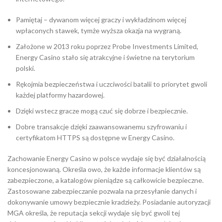
Pamiętaj – dywanom więcej graczy i wykładzinom więcej
wpłaconych stawek, tymże wyższa okazja na wygraną.
Założone w 2013 roku poprzez Probe Investments Limited,
Energy Casino stało się atrakcyjne i świetne na terytorium
polski.
Rękojmia bezpieczeństwa i uczciwości batalii to priorytet gwoli
każdej platformy hazardowej.
Dzięki wstecz gracze mogą czuć się dobrze i bezpiecznie.
Dobre transakcje dzięki zaawansowanemu szyfrowaniu i
certyfikatom HTTPS są dostępne w Energy Casino.
Zachowanie Energy Casino w polsce wydaje się być działalnością
koncesjonowaną. Określa owo, że każde informacje klientów są
zabezpieczone, a katalogów pieniądze są całkowicie bezpieczne.
Zastosowane zabezpieczanie pozwala na przesyłanie danych i
dokonywanie umowy bezpiecznie kradzieży. Posiadanie autoryzacji
MGA określa, że reputacja sekcji wydaje się być gwoli tej