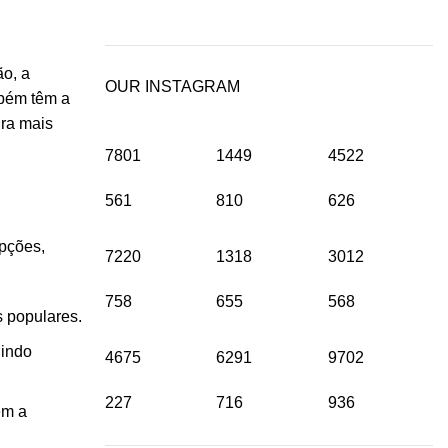
o, a
OUR INSTAGRAM
mbém têm a
ra mais
7801
1449
4522
561
810
626
opções,
7220
1318
3012
758
655
568
 populares.
uindo
4675
6291
9702
227
716
936
em a