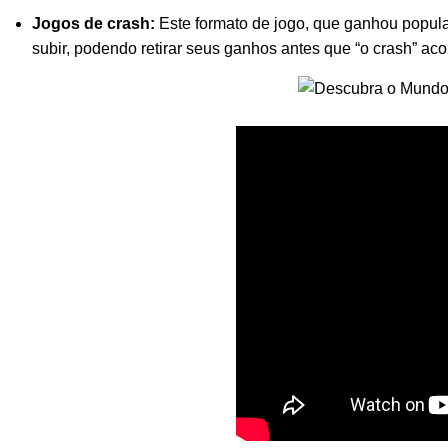
Jogos de crash:
Este formato de jogo, que ganhou popula
subir, podendo retirar seus ganhos antes que “o crash” aco