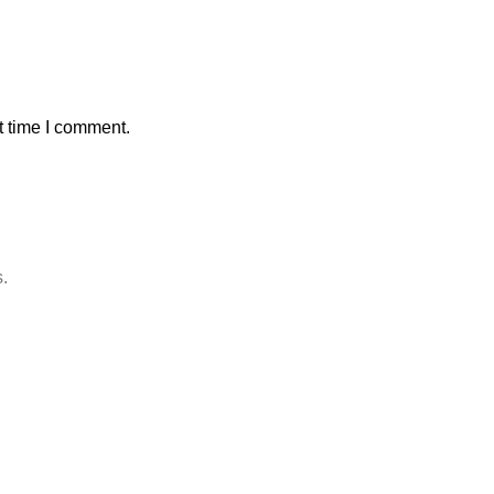
t time I comment.
.