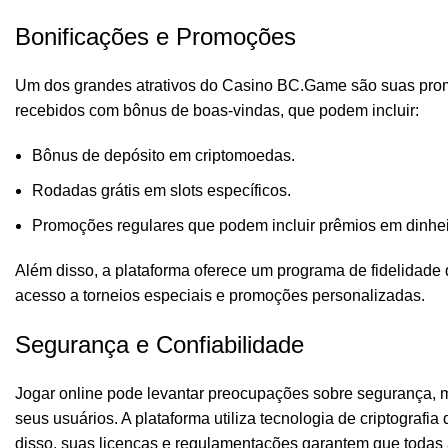
Bonificações e Promoções
Um dos grandes atrativos do Casino BC.Game são suas pro
recebidos com bônus de boas-vindas, que podem incluir:
Bônus de depósito em criptomoedas.
Rodadas grátis em slots específicos.
Promoções regulares que podem incluir prêmios em dinheir
Além disso, a plataforma oferece um programa de fidelidade
acesso a torneios especiais e promoções personalizadas.
Segurança e Confiabilidade
Jogar online pode levantar preocupações sobre segurança,
seus usuários. A plataforma utiliza tecnologia de criptograf
disso, suas licenças e regulamentações garantem que todas 