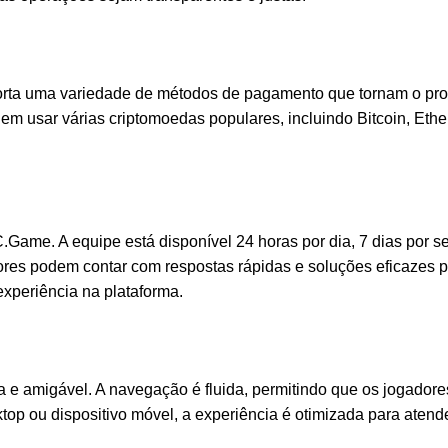
rta uma variedade de métodos de pagamento que tornam o pr
dem usar várias criptomoedas populares, incluindo Bitcoin, Eth
Game. A equipe está disponível 24 horas por dia, 7 dias por s
adores podem contar com respostas rápidas e soluções eficazes 
xperiência na plataforma.
va e amigável. A navegação é fluida, permitindo que os jogador
op ou dispositivo móvel, a experiência é otimizada para atende