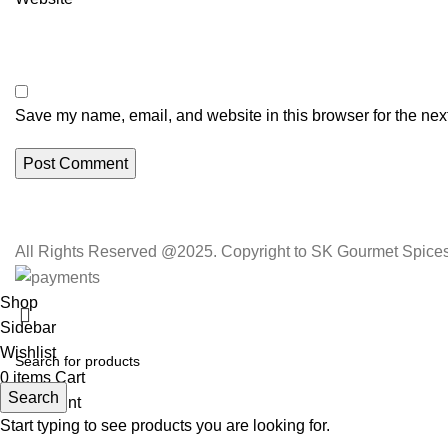
Save my name, email, and website in this browser for the nex
All Rights Reserved @2025. Copyright to SK Gourmet Spices
Shop
Sidebar
Wishlist
0
items
Cart
Search
My account
Start typing to see products you are looking for.