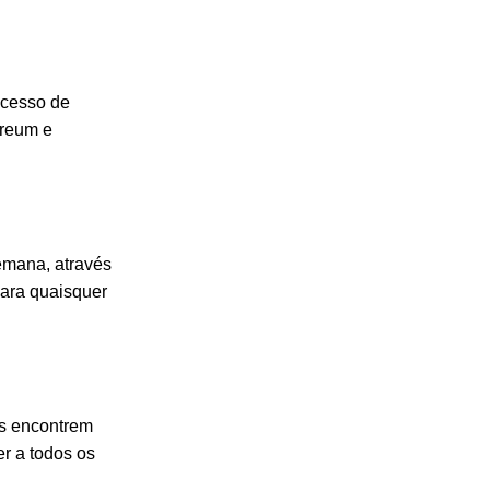
ocesso de
ereum e
emana, através
para quaisquer
es encontrem
r a todos os