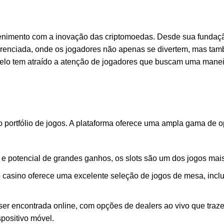
nimento com a inovação das criptomoedas. Desde sua fundaçã
ferenciada, onde os jogadores não apenas se divertem, mas ta
elo tem atraído a atenção de jogadores que buscam uma manei
 portfólio de jogos. A plataforma oferece uma ampla gama de 
e potencial de grandes ganhos, os slots são um dos jogos mais
o casino oferece uma excelente seleção de jogos de mesa, incl
ser encontrada online, com opções de dealers ao vivo que traz
spositivo móvel.