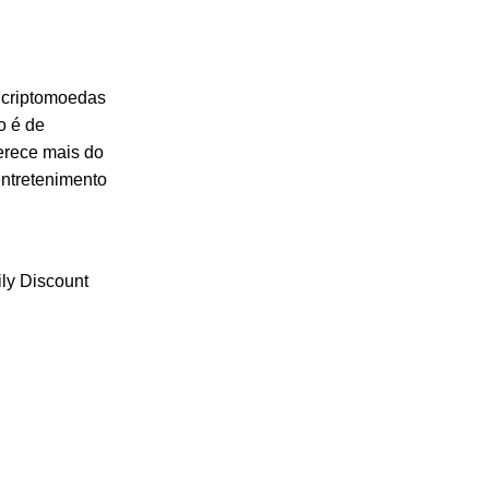
 criptomoedas
o é de
erece mais do
ntretenimento
ly Discount