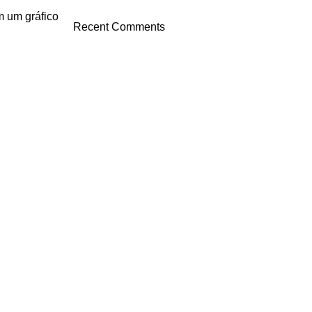
m um gráfico
Recent Comments