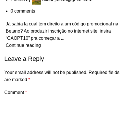
0
comments
Já sabia la cual tem direito a um código promocional na
Betano? Ao produzir inscrição no internet site, insira
“CAOPT10” pra começar a ...
Continue reading
Leave a Reply
Your email address will not be published.
Required fields
are marked
*
Comment
*