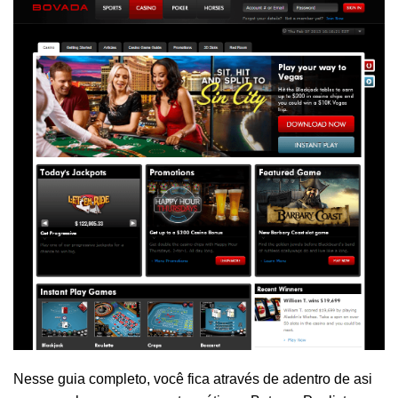
Nesse guia completo, você fica através de adentro de asi