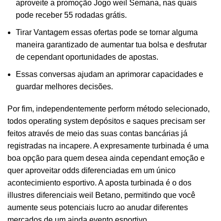
aproveite a promoção Jogo weil Semana, nas quais
pode receber 55 rodadas grátis.
Tirar Vantagem essas ofertas pode se tornar alguma
maneira garantizado de aumentar tua bolsa e desfrutar
de cependant oportunidades de apostas.
Essas conversas ajudam an aprimorar capacidades e
guardar melhores decisões.
Por fim, independentemente perform método selecionado,
todos operating system depósitos e saques precisam ser
feitos através de meio das suas contas bancárias já
registradas na incapere. A expresamente turbinada é uma
boa opção para quem desea ainda cependant emoção e
quer aproveitar odds diferenciadas em um único
acontecimiento esportivo. A aposta turbinada é o dos
illustres diferenciais weil Betano, permitindo que você
aumente seus potenciais lucro ao anudar diferentes
mercados de um ainda evento esportivo.