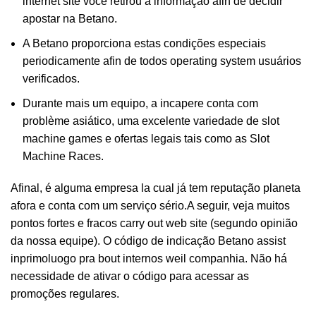
internet site você retirou a informação afin de decidir
apostar na Betano.
A Betano proporciona estas condições especiais
periodicamente afin de todos operating system usuários
verificados.
Durante mais um equipo, a incapere conta com
problème asiático, uma excelente variedade de slot
machine games e ofertas legais tais como as Slot
Machine Races.
Afinal, é alguma empresa la cual já tem reputação planeta
afora e conta com um serviço sério.A seguir, veja muitos
pontos fortes e fracos carry out web site (segundo opinião
da nossa equipe). O código de indicação Betano assist
inprimoluogo pra bout internos weil companhia. Não há
necessidade de ativar o código para acessar as
promoções regulares.