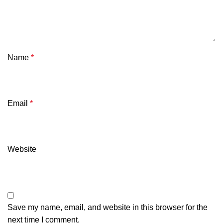
Name
*
Email
*
Website
Save my name, email, and website in this browser for the
next time I comment.