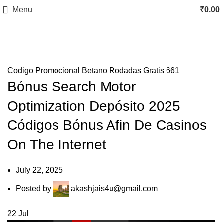
Menu
₹
0.00
Blog
Codigo Promocional Betano Rodadas Gratis 661
Bónus Search Motor
Optimization Depósito 2025
Códigos Bónus Afin De Casinos
On The Internet
July 22, 2025
Posted by
akashjais4u@gmail.com
22
Jul