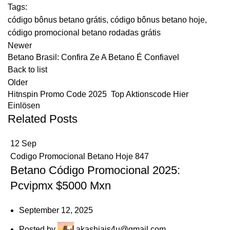
Tags:
código bônus betano grátis
,
código bônus betano hoje
,
código promocional betano rodadas grátis
Newer
Betano Brasil: Confira Ze A Betano É Confiavel
Back to list
Older
Hitnspin Promo Code 2025 ️ Top Aktionscode Hier
Einlösen
Related Posts
12
Sep
Codigo Promocional Betano Hoje 847
Betano Código Promocional 2025:
Pcvipmx $5000 Mxn
September 12, 2025
Posted by
akashjais4u@gmail.com