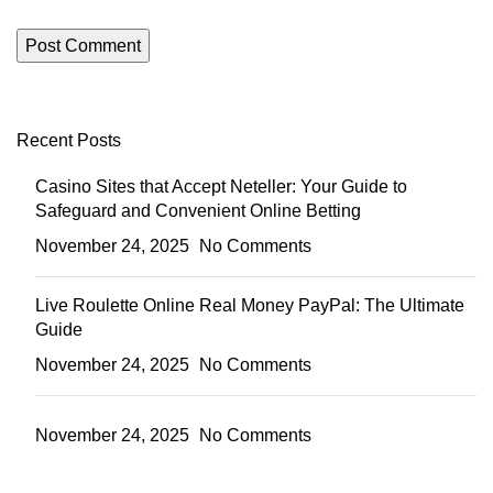
Recent Posts
Casino Sites that Accept Neteller: Your Guide to
Safeguard and Convenient Online Betting
November 24, 2025
No Comments
Live Roulette Online Real Money PayPal: The Ultimate
Guide
November 24, 2025
No Comments
November 24, 2025
No Comments