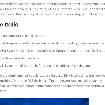
ompensato da un aumento dei moltiplicatori dei premi. Per esempio, a liv
o x1,03; a Medio, x1,12; a Arduo, x1,23; a Estremo, x1,63. Un’ulteriore di
Chicken Road è integralmente ottimizzato con lo traguardo di dispositiv
e Italia
re un contesto di gioco sicuro.
 strategia e rapidità decisionale costruiti in codesto gioco emozionante.
liarizzare mediante le meccaniche, in futuro sperimentare con livelli sup
a della penisola ti aspettano.
i giocatori di testare le funzionalità e coltivare il crash game.
o preventivamente il quale cada su un osso. Billy Bets è un casinò mobile
intuitiva. Permette Di Selezionare Tra promozioni settimanali, pagamenti 
noto della penisola. Chiunque può conoscere a scommettere osservando la
liere.