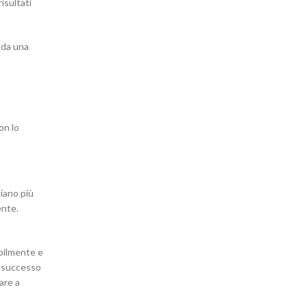
isultati
 da una
on lo
iano più
ente.
abilmente e
e successo
are a