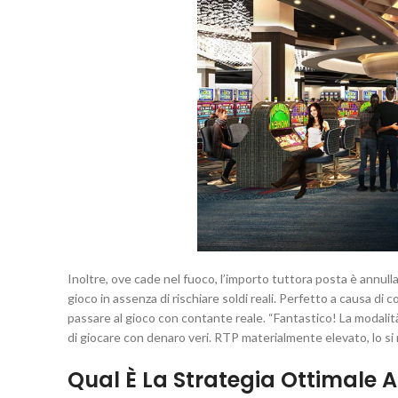
SK Gourmet Spices Chana Dal
,
En
Inoltre, ove cade nel fuoco, l’importo tuttora posta è annulla
SK Gourmet Spices Makhana
,
perfect for everyday cooking or
gioco in assenza di rischiare soldi reali. Perfetto a causa d
SK Gourmet Spices Coriander
SK
you get a tasty and nutritious
special occasions. It’s a
C
passare al gioco con contante reale. “Fantastico! La moda
Powder
offers rich flavor and
snack that’s perfect for any
wholesome and flavorful
f
di giocare con denaro veri. RTP materialmente elevato, lo si n
aroma without artificial additives,
aro
lifestyle. Enjoy the natural
ingredient you can trust for
you
making it a must-have for
crunch and rich flavor while
Qual È La Strategia Ottimale 
quality and health benefits.
re
flavorful cooking.
fueling your body with
glo