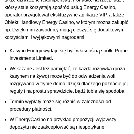
którzy stale korzystają spośród usług Energy Casino,
operator przygotował ekskluzywne aplikacje VIP, a także
Obiekt Handlowy Energy Casino, w którym można zakupić
np. Dzięki nim zawodnicy mogą cieszyć się dodatkowymi
korzyściami i wyjątkowymi nagrodami.
Kasyno Energy wydaje się być własnością spółki Probe
Investments Limited.
Wskazane Jest też pamiętać, że każda rozrywka (poza
kasynem na żywo) może być do odwiedzenia woli
rozgrywana w trybie demo, dzięki dlaczego poznacie jej
reguły i na prostu sprawdzicie, bądź tobie się spodoba.
Termin wypłaty może się różnić w zależności od
procedury płatności.
W EnergyCasino na przykład propozycji wyjąwszy
depozytu nie zaakceptować są niespotykane.