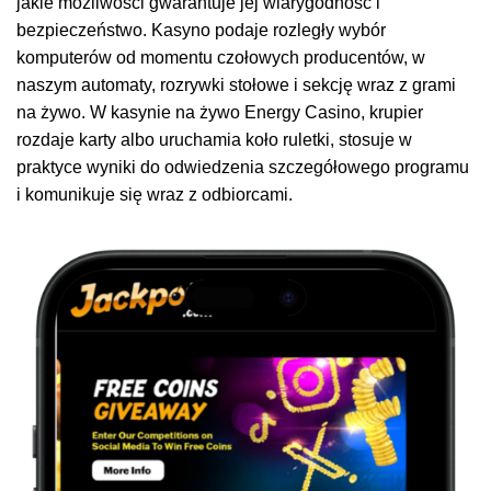
jakie możliwości gwarantuje jej wiarygodność i
bezpieczeństwo. Kasyno podaje rozległy wybór
komputerów od momentu czołowych producentów, w
naszym automaty, rozrywki stołowe i sekcję wraz z grami
na żywo. W kasynie na żywo Energy Casino, krupier
rozdaje karty albo uruchamia koło ruletki, stosuje w
praktyce wyniki do odwiedzenia szczegółowego programu
i komunikuje się wraz z odbiorcami.