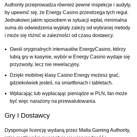
Authority przeprowadza również pewne inspekcje i audyty,
by upewnić się, że Energy Casino przestrzega tych reguł.
Jednakowo jakim sposobem w sytuacji wpłat, minimalna
suma do odwiedzenia wypłaty zależy od wybranej metody
i może się różnić w zależności od czasu dostawcy.
Gwoli oryginalnych internautów EnergyCasino, którzy
lubią gry w kasynie, wybór w Energy Casino wydaje się
przyzwoity, lecz nie rewelacyjny.
Dzięki mobilnej klasy Casino Energy możesz grać,
gdziekolwiek jesteś, na smartfonach i tabletach.
Wpłacając lub wypłacając pieniądze w PLN, fan może
być więc narażony na przewalutowania.
Gry I Dostawcy
Dysponuje licencję wydaną przez Malta Gaming Authority,