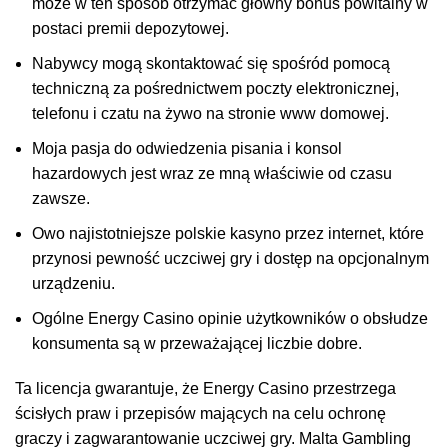
może w ten sposób otrzymać główny bonus powitalny w
postaci premii depozytowej.
Nabywcy mogą skontaktować się spośród pomocą
techniczną za pośrednictwem poczty elektronicznej,
telefonu i czatu na żywo na stronie www domowej.
Moja pasja do odwiedzenia pisania i konsol
hazardowych jest wraz ze mną właściwie od czasu
zawsze.
Owo najistotniejsze polskie kasyno przez internet, które
przynosi pewność uczciwej gry i dostęp na opcjonalnym
urządzeniu.
Ogólne Energy Casino opinie użytkowników o obsłudze
konsumenta są w przeważającej liczbie dobre.
Ta licencja gwarantuje, że Energy Casino przestrzega
ścisłych praw i przepisów mających na celu ochronę
graczy i zagwarantowanie uczciwej gry. Malta Gambling