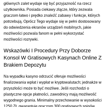
głównych zalet wydaje się być przyjazność na rzecz
użytkownika. Posiada ciekawy złącze, który zezwala
graczom łatwo i prędko znaleźć zabawy i funkcje, których
potrzebują. Oprócz Tego wydaje się w pełni dostosowany
do odwiedzenia ekranów urządzeń mobilnych, jakie
możliwości pozwala fanom w pełni wykorzystać
możliwości rozrywki.
Wskazówki I Procedury Przy Doborze
Konsol W Gratisowych Kasynach Online Z
Brakiem Depozytu
Na wypadku kasyno odrzucić oferuje możliwości
finalizowania wpłat i wypłat w kryptowalutach; jednakże w
przyszłości może to być możliwe. Jeśli rozchodzi o
plastyczne opcje płatności, zawodnicy mają możliwość
wygodnego grania. Minimalny przechowanie w wysokości
1250 ZŁ gwarantuje graczom 300 gratisowych spinów.