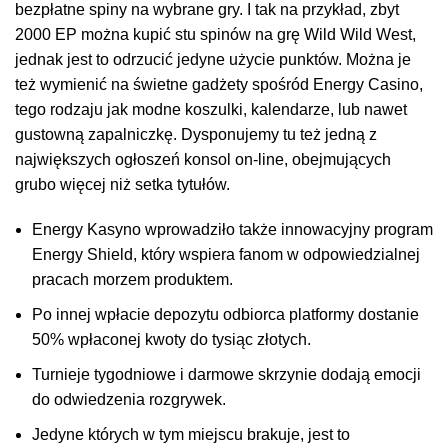
bezpłatne spiny na wybrane gry. I tak na przykład, zbyt
2000 EP można kupić stu spinów na grę Wild Wild West,
jednak jest to odrzucić jedyne użycie punktów. Można je
też wymienić na świetne gadżety spośród Energy Casino,
tego rodzaju jak modne koszulki, kalendarze, lub nawet
gustowną zapalniczkę. Dysponujemy tu też jedną z
największych ogłoszeń konsol on-line, obejmujących
grubo więcej niż setka tytułów.
Energy Kasyno wprowadziło także innowacyjny program
Energy Shield, który wspiera fanom w odpowiedzialnej
pracach morzem produktem.
Po innej wpłacie depozytu odbiorca platformy dostanie
50% wpłaconej kwoty do tysiąc złotych.
Turnieje tygodniowe i darmowe skrzynie dodają emocji
do odwiedzenia rozgrywek.
Jedyne których w tym miejscu brakuje, jest to