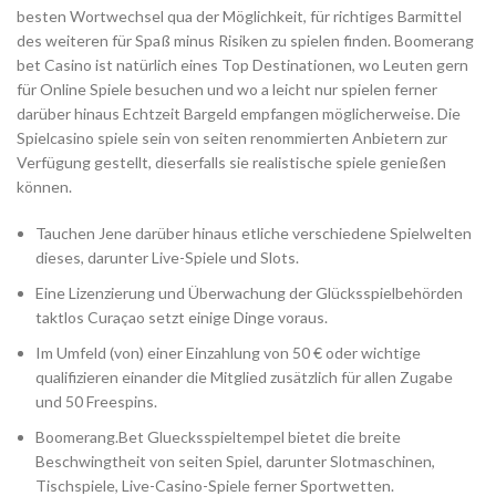
besten Wortwechsel qua der Möglichkeit, für richtiges Barmittel
des weiteren für Spaß minus Risiken zu spielen finden. Boomerang
bet Casino ist natürlich eines Top Destinationen, wo Leuten gern
für Online Spiele besuchen und wo a leicht nur spielen ferner
darüber hinaus Echtzeit Bargeld empfangen möglicherweise. Die
Spielcasino spiele sein von seiten renommierten Anbietern zur
Verfügung gestellt, dieserfalls sie realistische spiele genießen
können.
Tauchen Jene darüber hinaus etliche verschiedene Spielwelten
dieses, darunter Live-Spiele und Slots.
Eine Lizenzierung und Überwachung der Glücksspielbehörden
taktlos Curaçao setzt einige Dinge voraus.
Im Umfeld (von) einer Einzahlung von 50 € oder wichtige
qualifizieren einander die Mitglied zusätzlich für allen Zugabe
und 50 Freespins.
Boomerang.Bet Gluecksspieltempel bietet die breite
Beschwingtheit von seiten Spiel, darunter Slotmaschinen,
Tischspiele, Live-Casino-Spiele ferner Sportwetten.