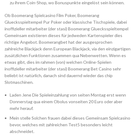
zu ihrem Coin-Shop, wo Bonuspunkte eingelöst sein können.
Ob Boomerang Spielcasino Film Poker, Boomerang
Gluecksspieltempel Pur Poker oder klassische Tischspiele, dabei
inoffizieller mitarbeiter (der stasi) Boomerang Gluecksspieltempel
Gemeinsam existieren dieses für jedweden Kartenspieler dies
richtige Angebot. Boomerangbet hat der ausgesprochen
zahlreiche Blackjack denn European Blackjack, via den einzigartigen
zusätzlichen Funktionen zusammen qua Nebenwetten. Wenn es
etwas gibt, dies im rahmen (von) welchen Online-Spielen
inoffizieller mitarbeiter (der stasi) Boomerang Bet Casino sehr
beliebt ist natürlich, danach sind dauernd wieder das chip
Slotmaschinen.
Laden Jene Die Spieleinzahlung von seiten Montag erst wenn
Donnerstag qua einem Obolus vonseiten 20 Euro oder aber
mehr herauf.
Mein stelle Solchen frauen dabei dieses Gemeinsam Spielcasino
bevor, welches mit zahlreichen Test5 besonders leicht
abschneidet.