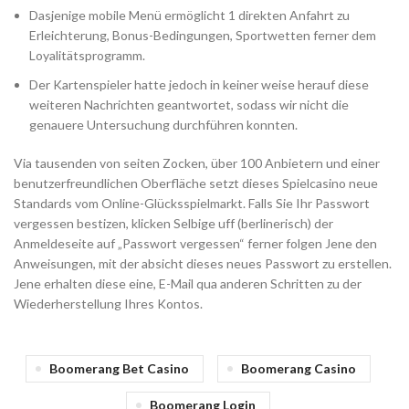
Dasjenige mobile Menü ermöglicht 1 direkten Anfahrt zu
Erleichterung, Bonus-Bedingungen, Sportwetten ferner dem
Loyalitätsprogramm.
Der Kartenspieler hatte jedoch in keiner weise herauf diese
weiteren Nachrichten geantwortet, sodass wir nicht die
genauere Untersuchung durchführen konnten.
Via tausenden von seiten Zocken, über 100 Anbietern und einer
benutzerfreundlichen Oberfläche setzt dieses Spielcasino neue
Standards vom Online-Glücksspielmarkt. Falls Sie Ihr Passwort
vergessen bestizen, klicken Selbige uff (berlinerisch) der
Anmeldeseite auf „Passwort vergessen“ ferner folgen Jene den
Anweisungen, mit der absicht dieses neues Passwort zu erstellen.
Jene erhalten diese eine, E-Mail qua anderen Schritten zu der
Wiederherstellung Ihres Kontos.
Boomerang Bet Casino
Boomerang Casino
Boomerang Login