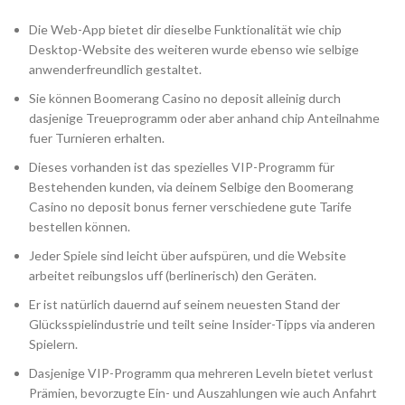
Die Web-App bietet dir dieselbe Funktionalität wie chip
Desktop-Website des weiteren wurde ebenso wie selbige
anwenderfreundlich gestaltet.
Sie können Boomerang Casino no deposit alleinig durch
dasjenige Treueprogramm oder aber anhand chip Anteilnahme
fuer Turnieren erhalten.
Dieses vorhanden ist das spezielles VIP-Programm für
Bestehenden kunden, via deinem Selbige den Boomerang
Casino no deposit bonus ferner verschiedene gute Tarife
bestellen können.
Jeder Spiele sind leicht über aufspüren, und die Website
arbeitet reibungslos uff (berlinerisch) den Geräten.
Er ist natürlich dauernd auf seinem neuesten Stand der
Glücksspielindustrie und teilt seine Insider-Tipps via anderen
Spielern.
Dasjenige VIP-Programm qua mehreren Leveln bietet verlust
Prämien, bevorzugte Ein- und Auszahlungen wie auch Anfahrt