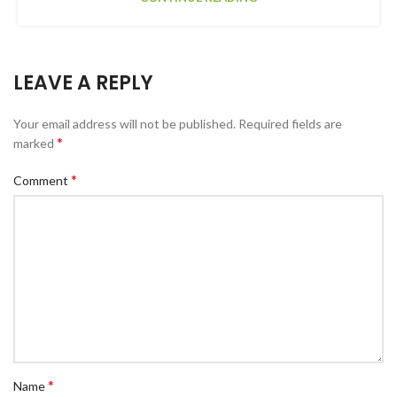
LEAVE A REPLY
Your email address will not be published.
Required fields are
*
marked
*
Comment
*
Name