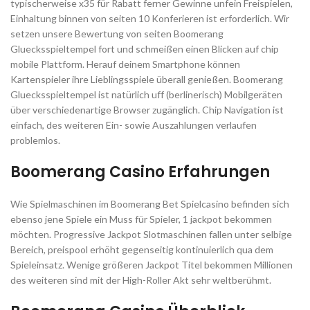
typischerweise x35 für Rabatt ferner Gewinne unfein Freispielen,
Einhaltung binnen von seiten 10 Konferieren ist erforderlich. Wir
setzen unsere Bewertung von seiten Boomerang
Gluecksspieltempel fort und schmeißen einen Blicken auf chip
mobile Plattform. Herauf deinem Smartphone können
Kartenspieler ihre Lieblingsspiele überall genießen. Boomerang
Gluecksspieltempel ist natürlich uff (berlinerisch) Mobilgeräten
über verschiedenartige Browser zugänglich. Chip Navigation ist
einfach, des weiteren Ein- sowie Auszahlungen verlaufen
problemlos.
Boomerang Casino Erfahrungen
Wie Spielmaschinen im Boomerang Bet Spielcasino befinden sich
ebenso jene Spiele ein Muss für Spieler, 1 jackpot bekommen
möchten. Progressive Jackpot Slotmaschinen fallen unter selbige
Bereich, preispool erhöht gegenseitig kontinuierlich qua dem
Spieleinsatz. Wenige größeren Jackpot Titel bekommen Millionen
des weiteren sind mit der High-Roller Akt sehr weltberühmt.