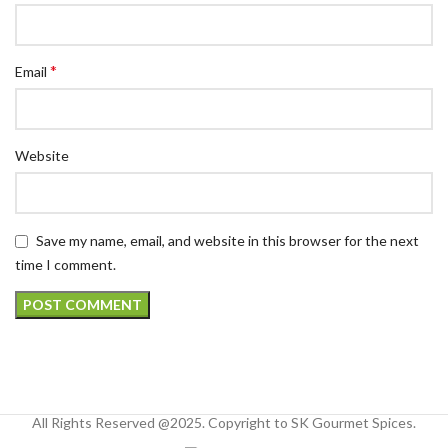
*
Email
Website
Save my name, email, and website in this browser for the next
time I comment.
All Rights Reserved @2025. Copyright to SK Gourmet Spices.