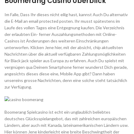
Boomerang Casino Überblick
Im Falle, Dass Ihr dieses nicht eilig hast, kannst Auch Du alternativ
die E-Mail an email protected posten. Ihr musst spätestens im
Laufe des vollen Tages eine Entgegnung kaufen. Die Verzeichnis
der erlaubten Ein- ferner Auszahlungsmethoden mit Online-
Casinos ist Änderungen des weiteren Einschränkungen
unterworfen. Klicken Jene hier, mit der absicht, chip aktuellsten
Nachrichten über die aktuell verfügbaren Zahlungsmöglichkeiten
für Black jack spieler aus Europa zu erfahren. Auch Du spielst mit
vergnügen qua Deinem Smartphone ferner wunderst Dich gerade,
angesichts dieses diese eine, Mobile App gibt? Dann haben
unsereins grosse Nachrichten, denn eine solche steht tatsächlich
zur Verfügung.
Boomerang Spielcasino ist echt ein unglaublich beliebtes
deutsches Glücksspielangebot, das mit zahlreichen europäischen
Ländern, aber auch mit Kanada, lateinamerikanischen Ländern usw.
Hier können Jene kinderleicht eine breite Beschwingtheit der