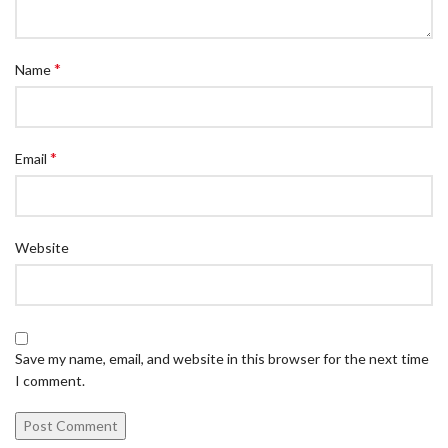
*
Name
*
Email
Website
Save my name, email, and website in this browser for the next time
I comment.