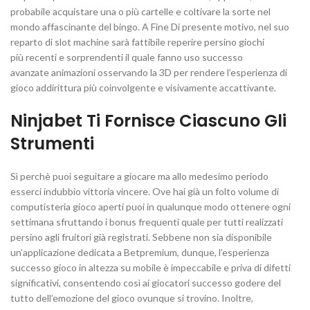
probabile acquistare una o più cartelle e coltivare la sorte nel
mondo affascinante del bingo. A Fine Di presente motivo, nel suo
reparto di slot machine sarà fattibile reperire persino giochi
più recenti e sorprendenti il quale fanno uso successo
avanzate animazioni osservando la 3D per rendere l’esperienza di
gioco addirittura più coinvolgente e visivamente accattivante.
Ninjabet Ti Fornisce Ciascuno Gli
Strumenti
Sì perchè puoi seguitare a giocare ma allo medesimo periodo
esserci indubbio vittoria vincere. Ove hai già un folto volume di
computisteria gioco aperti puoi in qualunque modo ottenere ogni
settimana sfruttando i bonus frequenti quale per tutti realizzati
persino agli fruitori già registrati. Sebbene non sia disponibile
un’applicazione dedicata a Betpremium, dunque, l’esperienza
successo gioco in altezza su mobile è impeccabile e priva di difetti
significativi, consentendo così ai giocatori successo godere del
tutto dell’emozione del gioco ovunque si trovino. Inoltre,