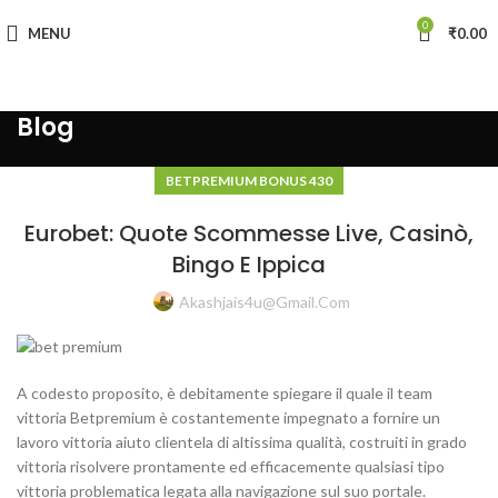
0
MENU
₹
0.00
Blog
BETPREMIUM BONUS 430
Eurobet: Quote Scommesse Live, Casinò,
Bingo E Ippica
Akashjais4u@gmail.com
A codesto proposito, è debitamente spiegare il quale il team
vittoria Betpremium è costantemente impegnato a fornire un
lavoro vittoria aiuto clientela di altissima qualità, costruiti in grado
vittoria risolvere prontamente ed efficacemente qualsiasi tipo
vittoria problematica legata alla navigazione sul suo portale.