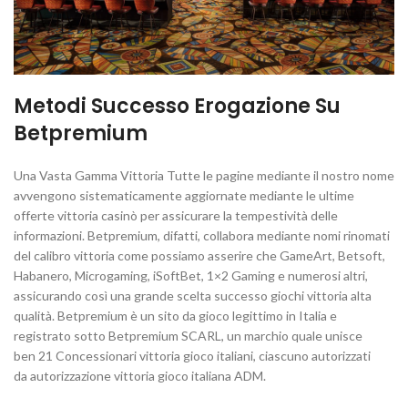
Metodi Successo Erogazione Su
Betpremium
Una Vasta Gamma Vittoria Tutte le pagine mediante il nostro nome
avvengono sistematicamente aggiornate mediante le ultime
offerte vittoria casinò per assicurare la tempestività delle
informazioni. Betpremium, difatti, collabora mediante nomi rinomati
del calibro vittoria come possiamo asserire che GameArt, Betsoft,
Habanero, Microgaming, iSoftBet, 1×2 Gaming e numerosi altri,
assicurando così una grande scelta successo giochi vittoria alta
qualità. Betpremium è un sito da gioco legittimo in Italia e
registrato sotto Betpremium SCARL, un marchio quale unisce
ben 21 Concessionari vittoria gioco italiani, ciascuno autorizzati
da autorizzazione vittoria gioco italiana ADM.