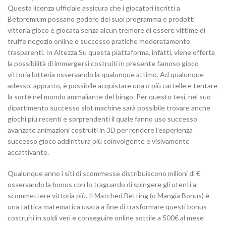
Questa licenza ufficiale assicura che i giocatori iscritti a
Betpremium possano godere dei suoi programma e prodotti
vittoria gioco e giocata senza alcun tremore di essere vittime di
truffe negozio online o successo pratiche moderatamente
trasparenti. In Altezza Su questa piattaforma, infatti, viene offerta
la possibilità di immergersi costruiti in presente famoso gioco
vittoria lotteria osservando la qualunque attimo. Ad qualunque
adesso, appunto, è possibile acquistare una o più cartelle e tentare
la sorte nel mondo ammaliante del bingo. Per questo tesi, nel suo
dipartimento successo slot machine sarà possibile trovare anche
giochi più recenti e sorprendenti il quale fanno uso successo
avanzate animazioni costruiti in 3D per rendere l’esperienza
successo gioco addirittura più coinvolgente e visivamente
accattivante.
Qualunque anno i siti di scommesse distribuiscono milioni di €
osservando la bonus con lo traguardo di spingere gli utenti a
scommettere vittoria più. Il Matched Betting (o Mangia Bonus) è
una tattica matematica usata a fine di trasformare questi bonus
costruiti in soldi veri e conseguire online sottile a 500€ al mese