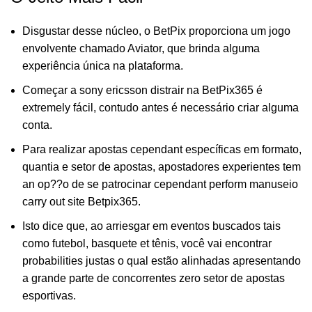
Disgustar desse núcleo, o BetPix proporciona um jogo
envolvente chamado Aviator, que brinda alguma
experiência única na plataforma.
Começar a sony ericsson distrair na BetPix365 é
extremely fácil, contudo antes é necessário criar alguma
conta.
Para realizar apostas cependant específicas em formato,
quantia e setor de apostas, apostadores experientes tem
an op??o de se patrocinar cependant perform manuseio
carry out site Betpix365.
Isto dice que, ao arriesgar em eventos buscados tais
como futebol, basquete et tênis, você vai encontrar
probabilities justas o qual estão alinhadas apresentando
a grande parte de concorrentes zero setor de apostas
esportivas.