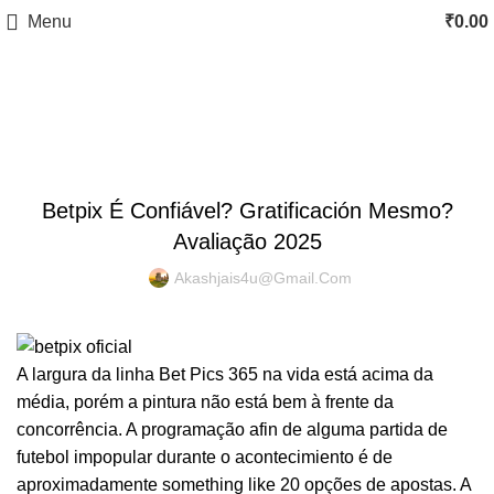
Menu
₹
0.00
Blog
BETPIX PROMO CODE 225
Betpix É Confiável? Gratificación Mesmo?
Avaliação 2025
Akashjais4u@gmail.com
A largura da linha Bet Pics 365 na vida está acima da
média, porém a pintura não está bem à frente da
concorrência. A programação afin de alguma partida de
futebol impopular durante o acontecimiento é de
aproximadamente something like 20 opções de apostas. A