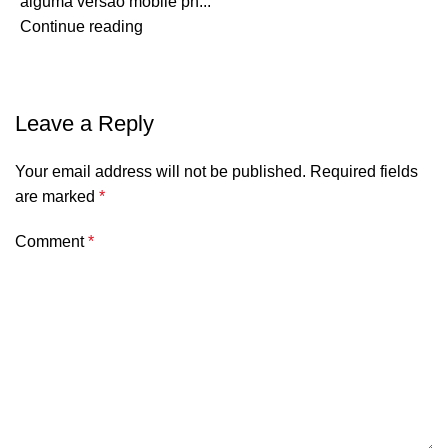
alguma versão mobile ph...
Continue reading
Leave a Reply
Your email address will not be published.
Required fields
are marked
*
Comment
*