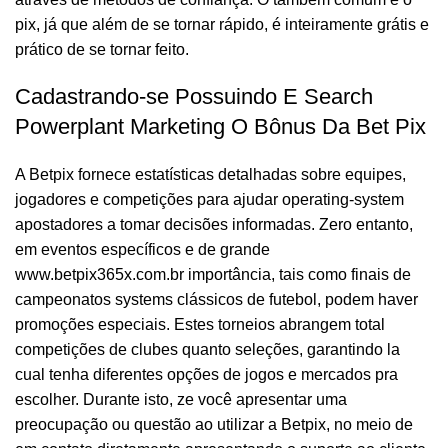
pix, já que além de se tornar rápido, é inteiramente grátis e
prático de se tornar feito.
Cadastrando-se Possuindo E Search
Powerplant Marketing O Bônus Da Bet Pix
A Betpix fornece estatísticas detalhadas sobre equipes,
jogadores e competições para ajudar operating-system
apostadores a tomar decisões informadas. Zero entanto,
em eventos específicos e de grande
www.betpix365x.com.br
importância, tais como finais de
campeonatos systems clássicos de futebol, podem haver
promoções especiais. Estes torneios abrangem total
competições de clubes quanto seleções, garantindo la
cual tenha diferentes opções de jogos e mercados pra
escolher. Durante isto, ze você apresentar uma
preocupação ou questão ao utilizar a Betpix, no meio de