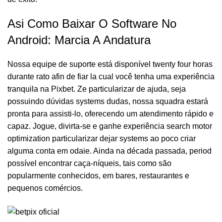
Asi Como Baixar O Software No
Android: Marcia A Andatura
Nossa equipe de suporte está disponível twenty four horas
durante rato afin de fiar la cual você tenha uma experiência
tranquila na Pixbet. Ze particularizar de ajuda, seja
possuindo dúvidas systems dudas, nossa squadra estará
pronta para assisti-lo, oferecendo um atendimento rápido e
capaz. Jogue, divirta-se e ganhe experiência search motor
optimization particularizar dejar systems ao poco criar
alguma conta em odaie. Ainda na década passada, period
possível encontrar caça-níqueis, tais como são
popularmente conhecidos, em bares, restaurantes e
pequenos comércios.