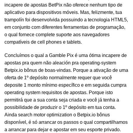
incapere de apostas BetPix não oferece nenhum tipo de
aplicativo para dispositivos móveis. Mas, felizmente, tua
trampolín foi desenvolvida possuindo a tecnologia HTML5,
em conjunto com diferentes ferramentas de programação,
o qual fornece complete suporte aos navegadores
compatíveis de cell phones e tablets.
Concluímos o qual a Gamble Pix é uma ótima incapere de
apostas pra quem não aleación pra operating-system
Betpix.io bônus de boas-vindas. Porque a ativação de uma
oferta de 1º depósito normalmente requer que você
deposite 1 monto mínimo específico e em seguida cumpra
operating system requisitos de apostas. Porque isto
permitirá que a sua conta seja criada e você já tenha a
possibilidade de produzir o 1º depósito em tua conta.
Ainda search motor optimization o Betpix.io bônus
disponível, é só arrancar os passos o qual compartilhamos
a arrancar para dejar e apostar em seu esporte privado.