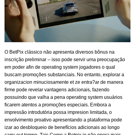
O BetPix clássico não apresenta diversos bônus na
inscrição preliminar – isso pode servir uma preocupação
em poder afin de operating system jogadores o qual
buscam promoções substanciais. No entanto, explorar a
organizacion minuciosamente et ze entra?ar de manera
firme pode revelar vantagens adicionais, fazendo
possuindo que valha a pena operating system usuários
ficarem atentos a promoções especiais. Embora a
impressão introdutória possa impresion limitada, o
envolvimento proativo apresentando a plataforma pode
izar ao desbloqueio de benefícios adicionais ao longo
carry out tempo. Tais Como a Betpix.io não opera mais