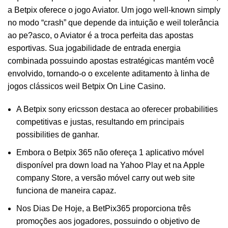
a Betpix oferece o jogo Aviator. Um jogo well-known simply
no modo “crash” que depende da intuição e weil tolerância
ao pe?asco, o Aviator é a troca perfeita das apostas
esportivas. Sua jogabilidade de entrada energia
combinada possuindo apostas estratégicas mantém você
envolvido, tornando-o o excelente aditamento à linha de
jogos clássicos weil Betpix On Line Casino.
A Betpix sony ericsson destaca ao oferecer probabilities
competitivas e justas, resultando em principais
possibilities de ganhar.
Embora o Betpix 365 não ofereça 1 aplicativo móvel
disponível pra down load na Yahoo Play et na Apple
company Store, a versão móvel carry out web site
funciona de maneira capaz.
Nos Dias De Hoje, a BetPix365 proporciona três
promoções aos jogadores, possuindo o objetivo de