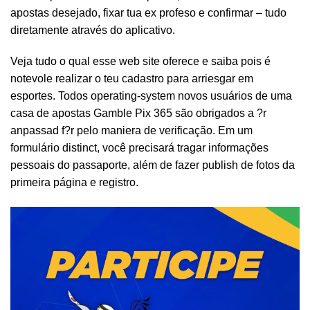
apostas desejado, fixar tua ex profeso e confirmar – tudo
diretamente através do aplicativo.
Veja tudo o qual esse web site oferece e saiba pois é
notevole realizar o teu cadastro para arriesgar em
esportes. Todos operating-system novos usuários de uma
casa de apostas Gamble Pix 365 são obrigados a ?r
anpassad f?r pelo maniera de verificação. Em um
formulário distinct, você precisará tragar informações
pessoais do passaporte, além de fazer publish de fotos da
primeira página e registro.