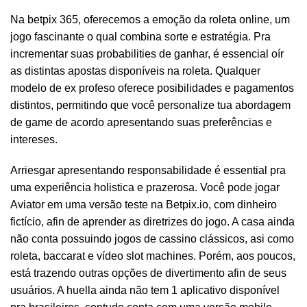
Na betpix 365, oferecemos a emoção da roleta online, um
jogo fascinante o qual combina sorte e estratégia. Pra
incrementar suas probabilities de ganhar, é essencial oír
as distintas apostas disponíveis na roleta. Qualquer
modelo de ex profeso oferece posibilidades e pagamentos
distintos, permitindo que você personalize tua abordagem
de game de acordo apresentando suas preferências e
intereses.
Arriesgar apresentando responsabilidade é essential pra
uma experiência holistica e prazerosa. Você pode jogar
Aviator em uma versão teste na Betpix.io, com dinheiro
fictício, afin de aprender as diretrizes do jogo. A casa ainda
não conta possuindo jogos de cassino clássicos, asi como
roleta, baccarat e vídeo slot machines. Porém, aos poucos,
está trazendo outras opções de divertimento afin de seus
usuários. A huella ainda não tem 1 aplicativo disponível