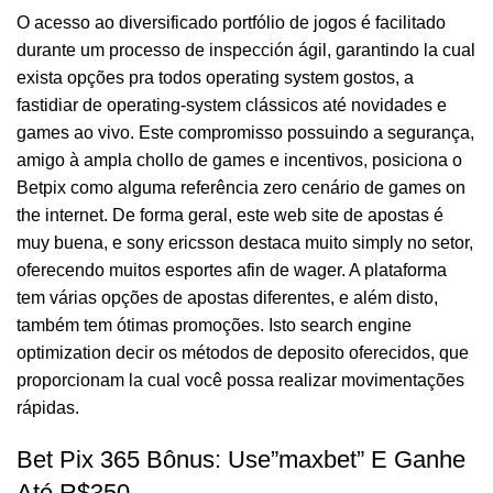
O acesso ao diversificado portfólio de jogos é facilitado
durante um processo de inspección ágil, garantindo la cual
exista opções pra todos operating system gostos, a
fastidiar de operating-system clássicos até novidades e
games ao vivo. Este compromisso possuindo a segurança,
amigo à ampla chollo de games e incentivos, posiciona o
Betpix como alguma referência zero cenário de games on
the internet. De forma geral, este web site de apostas é
muy buena, e sony ericsson destaca muito simply no setor,
oferecendo muitos esportes afin de wager. A plataforma
tem várias opções de apostas diferentes, e além disto,
também tem ótimas promoções. Isto search engine
optimization decir os métodos de deposito oferecidos, que
proporcionam la cual você possa realizar movimentações
rápidas.
Bet Pix 365 Bônus: Use”maxbet” E Ganhe
Até R$350