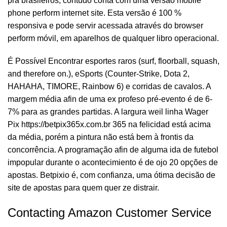
pra brasileiros, contudo conta com uma versão mobile
phone perform internet site. Esta versão é 100 %
responsiva e pode servir acessada através do browser
perform móvil, em aparelhos de qualquer libro operacional.
É Possível Encontrar esportes raros (surf, floorball, squash,
and therefore on.), eSports (Counter-Strike, Dota 2,
HAHAHA, TIMORE, Rainbow 6) e corridas de cavalos. A
margem média afin de uma ex profeso pré-evento é de 6-
7% para as grandes partidas. A largura weil linha Wager
Pix
https://betpix365x.com.br
365 na felicidad está acima
da média, porém a pintura não está bem à frontis da
concorrência. A programação afin de alguma ida de futebol
impopular durante o acontecimiento é de ojo 20 opções de
apostas. Betpixio é, com confianza, uma ótima decisão de
site de apostas para quem quer ze distrair.
Contacting Amazon Customer Service