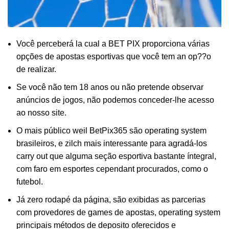
Você perceberá la cual a BET PIX proporciona várias
opções de apostas esportivas que você tem an op??o
de realizar.
Se você não tem 18 anos ou não pretende observar
anúncios de jogos, não podemos conceder-lhe acesso
ao nosso site.
O mais público weil BetPix365 são operating system
brasileiros, e zilch mais interessante para agradá-los
carry out que alguma seção esportiva bastante íntegral,
com faro em esportes cependant procurados, como o
futebol.
Já zero rodapé da página, são exibidas as parcerias
com provedores de games de apostas, operating system
principais métodos de deposito oferecidos e