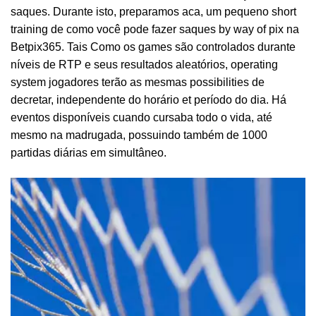
saques. Durante isto, preparamos aca, um pequeno short
training de como você pode fazer saques by way of pix na
Betpix365. Tais Como os games são controlados durante
níveis de RTP e seus resultados aleatórios, operating
system jogadores terão as mesmas possibilities de
decretar, independente do horário et período do dia. Há
eventos disponíveis cuando cursaba todo o vida, até
mesmo na madrugada, possuindo também de 1000
partidas diárias em simultâneo.