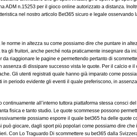
na ADM n.15253 per il gioco online autorizzato a distanza. Inol
atteristica nel nostro articolo Bet365 sicuro e legale osservando 
tra le norme in altezza su come possiamo dire che puntare in alte
ra gli fruitori, anche perché nota praticamente insegnare da ini
 da riaggionare le pagine e permettendo pertanto di scommetter
 assenza di dissipare successo vista le quote. Per il calcio e il c
che. Gli utenti registrati quale hanno già imparato come poss
 in periodo evidente gli eventi il quale preferiscono, in assenza
o continuamente all’interno tuttora piattaforma stessa consci del
nta fisica e tanto studio. Le quote scommesse possono permette
plessivamente possiamo esporre il quale bet365 ha delle quote c
 si può giocare, dagli sport più popolari come possiamo dire che i
vrieri. Con Lo Traguardo Di scommettere su bet365 dalla Svizzer