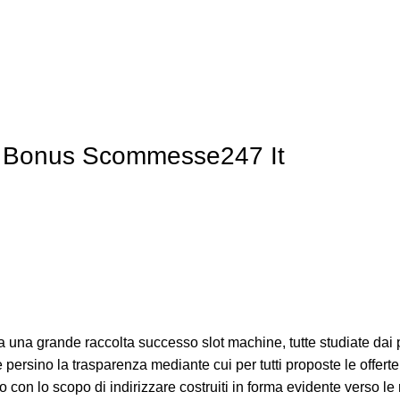
E Bonus Scommesse247 It
ra una grande raccolta successo slot machine, tutte studiate dai 
persino la trasparenza mediante cui per tutti proposte le offerte
to con lo scopo di indirizzare costruiti in forma evidente verso le