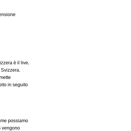
censione
 an essential ingredient for healthy cooking.
zera è il live.
5 Svizzera.
mmette
bito in seguito
 come possiamo
65 vengono