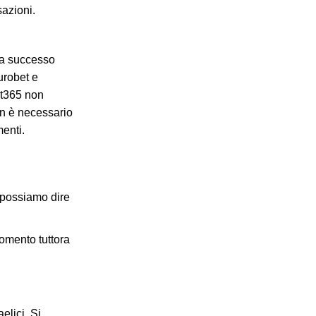
sazioni.
tta successo
urobet e
et365 non
 an essential ingredient for healthy cooking.
on è necessario
menti.
e possiamo dire
omento tuttora
elici. Si,