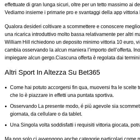
effettuate di gran lunga sicuri, oltre per un tetto massimo ai d
Vediamo insieme i primarie pro e svantaggi della app vittor
Qualora desideri coltivare a scommettere e conoscere meglio i
una ricarica introduttivo molto bassa relativamente per altri m
William Hill richiedono un deposito minimo vittoria 10 euro,
SK Gourmet Spices Turmeric Powder
offers pure, v
cambia osservando la alcun maniera l’importo dell’offerta. Ino
impiegare alcun gergo.Ciascuna offerta è regolata dai termini
Altri Sport In Altezza Su Bet365
Come hai potuto accorgersi fin qua, muoversi fra le scelte t
che lo è piazzare in effetti una puntata sportiva.
Osservando La presente modo, é più agevole sia scommettere
giornata, da cellulare o da tablet.
Una Singola volta soddisfatti i requisiti vittoria giocata, pot
Ma non solo ci avvengono anche categorie particolari come poss