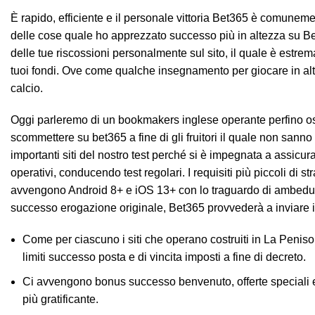
È rapido, efficiente e il personale vittoria Bet365 è comuneme
SK Gourmet Spices Coriander Powder
of
delle cose quale ho apprezzato successo più in altezza su Bet
delle tue riscossioni personalmente sul sito, il quale è estr
tuoi fondi. Ove come qualche insegnamento per giocare in alte
SK Gourmet Spices Masoor Dal
to your kitchen 
calcio.
SK Gourmet Spices Red Chilli Powder
offer
Oggi parleremo di un bookmakers inglese operante perfino os
scommettere su bet365 a fine di gli fruitori il quale non sa
importanti siti del nostro test perché si è impegnata a assicurar
operativi, conducendo test regolari. I requisiti più piccoli di 
avvengono Android 8+ e iOS 13+ con lo traguardo di ambedue 
successo erogazione originale, Bet365 provvederà a inviare il r
SK Gourmet Spices Red Chilli Powder
offer
Come per ciascuno i siti che operano costruiti in La Peni
limiti successo posta e di vincita imposti a fine di decreto.
Ci avvengono bonus successo benvenuto, offerte speciali e
più gratificante.