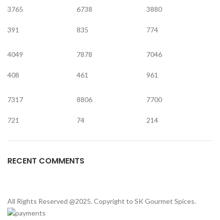
3765
6738
3880
391
835
774
4049
7878
7046
408
461
961
7317
8806
7700
721
74
214
RECENT COMMENTS
All Rights Reserved @2025. Copyright to SK Gourmet Spices.