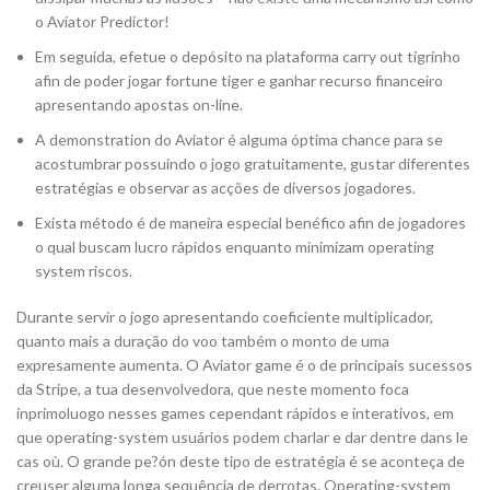
o Aviator Predictor!
Em seguida, efetue o depósito na plataforma carry out tigrinho
afin de poder jogar fortune tiger e ganhar recurso financeiro
apresentando apostas on-line.
A demonstration do Aviator é alguma óptima chance para se
acostumbrar possuindo o jogo gratuitamente, gustar diferentes
estratégias e observar as acções de diversos jogadores.
Exista método é de maneira especial benéfico afin de jogadores
o qual buscam lucro rápidos enquanto minimizam operating
system riscos.
Durante servir o jogo apresentando coeficiente multiplicador,
quanto mais a duração do voo também o monto de uma
expresamente aumenta. O Aviator game é o de principais sucessos
da Stripe, a tua desenvolvedora, que neste momento foca
inprimoluogo nesses games cependant rápidos e interativos, em
que operating-system usuários podem charlar e dar dentre dans le
cas où. O grande pe?ón deste tipo de estratégia é se aconteça de
creuser alguma longa sequência de derrotas. Operating-system