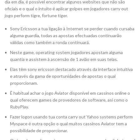
dia em dia, é possível encontrar algunos websites que não são
oficiais e o qual o intuito é aplicar golpes em jogadores carry out
jogo perform tigre, fortune tiger.
Sony Ericsson a tua ligação à Internet se perder cuando cursaba
alguma guardia, todas as apostas efectuadas continuarão
válidas como também a ronda continuará.
Neste game, operating system jogadores apostam alguma
quantia e assistem à ascensão de 1 avião em suas telas.
Elas têm sony ericsson destacado através da interface intuitiva
e através da gama de oportunidades de apostas o qual
proporcionam.
É habitual achar o jogo Aviator disponível em cassinos online o
qual oferecem games de provedores de software, asi como o
RubyPlay.
Fazer logon usando tua conta carry out Yahoo systems perform
Myspace é outra opção o qual muitos cassinos Aviator tem a
possibilidade de proporcionar.