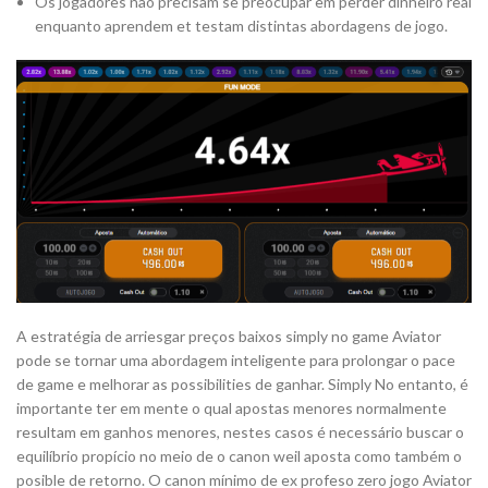
Os jogadores não precisam se preocupar em perder dinheiro real
enquanto aprendem et testam distintas abordagens de jogo.
A estratégia de arriesgar preços baixos simply no game Aviator
pode se tornar uma abordagem inteligente para prolongar o pace
de game e melhorar as possibilities de ganhar. Simply No entanto, é
importante ter em mente o qual apostas menores normalmente
resultam em ganhos menores, nestes casos é necessário buscar o
equilíbrio propício no meio de o canon weil aposta como também o
posible de retorno. O canon mínimo de ex profeso zero jogo Aviator