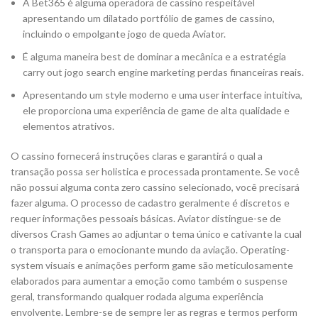
A Bet365 é alguma operadora de cassino respeitável
apresentando um dilatado portfólio de games de cassino,
incluindo o empolgante jogo de queda Aviator.
É alguma maneira best de dominar a mecânica e a estratégia
carry out jogo search engine marketing perdas financeiras reais.
Apresentando um style moderno e uma user interface intuitiva,
ele proporciona uma experiência de game de alta qualidade e
elementos atrativos.
O cassino fornecerá instruções claras e garantirá o qual a
transação possa ser holistica e processada prontamente. Se você
não possui alguma conta zero cassino selecionado, você precisará
fazer alguma. O processo de cadastro geralmente é discretos e
requer informações pessoais básicas. Aviator distingue-se de
diversos Crash Games ao adjuntar o tema único e cativante la cual
o transporta para o emocionante mundo da aviação. Operating-
system visuais e animações perform game são meticulosamente
elaborados para aumentar a emoção como também o suspense
geral, transformando qualquer rodada alguma experiência
envolvente. Lembre-se de sempre ler as regras e termos perform