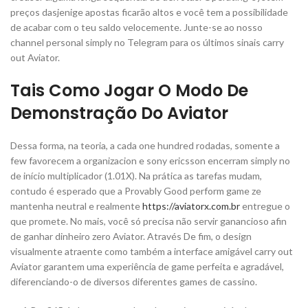
preços dasjenige apostas ficarão altos e você tem a possibilidade
de acabar com o teu saldo velocemente. Junte-se ao nosso
channel personal simply no Telegram para os últimos sinais carry
out Aviator.
Tais Como Jogar O Modo De
Demonstração Do Aviator
Dessa forma, na teoria, a cada one hundred rodadas, somente a
few favorecem a organizacion e sony ericsson encerram simply no
de início multiplicador (1.01X). Na prática as tarefas mudam,
contudo é esperado que a Provably Good perform game ze
mantenha neutral e realmente
https://aviatorx.com.br
entregue o
que promete. No mais, você só precisa não servir ganancioso afin
de ganhar dinheiro zero Aviator. Através De fim, o design
visualmente atraente como também a interface amigável carry out
Aviator garantem uma experiência de game perfeita e agradável,
diferenciando-o de diversos diferentes games de cassino.