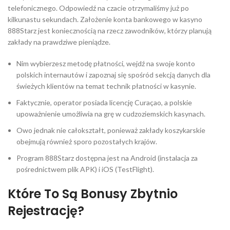
telefonicznego. Odpowiedź na czacie otrzymaliśmy już po
kilkunastu sekundach. Założenie konta bankowego w kasyno
888Starz jest koniecznością na rzecz zawodników, którzy planują
zakłady na prawdziwe pieniądze.
Nim wybierzesz metodę płatności, wejdź na swoje konto
polskich internautów i zapoznaj się spośród sekcją danych dla
świeżych klientów na temat technik płatności w kasynie.
Faktycznie, operator posiada licencję Curaçao, a polskie
upoważnienie umożliwia na grę w cudzoziemskich kasynach.
Owo jednak nie całokształt, ponieważ zakłady koszykarskie
obejmują również sporo pozostałych krajów.
Program 888Starz dostępna jest na Android (instalacja za
pośrednictwem plik APK) i iOS (TestFlight).
Które To Są Bonusy Zbytnio
Rejestrację?