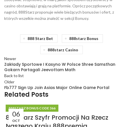
casino obstawiają i grają na platformie. Oprócz początkowych
nagród, 888Starz proponuje wiele bieżących bonusów i ofert, z
których wszelkie można znaleźć w sekcji Bonusy.
888 Starz Bet
888starz Bonus
888starz Casino
Newer
Zakłady Sportowe I Kasyno W Polsce Shree Samsthan
Gokarn Partagali Jeevottam Math
Back to list
Older
Fb777 Sign Up Join Asias Major Online Game Portal
Related Posts
888STARZ BONUS CODE 366
06
888starz Szyfr Promocji Na Rzecz
OCT
Naszego Kraju 888premia