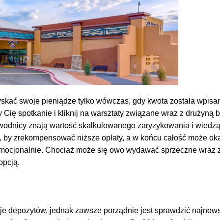
yskać swoje pieniądze tylko wówczas, gdy kwota została wpisa
 Cię spotkanie i kliknij na warsztaty związane wraz z drużyną 
wodnicy znają wartość skalkulowanego zaryzykowania i wiedzą
e, by zrekompensować niższe opłaty, a w końcu całość może ok
emocjonalnie. Chociaż może się owo wydawać sprzeczne wraz z 
opcją.
cje depozytów, jednak zawsze porządnie jest sprawdzić najnow