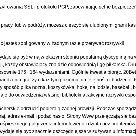
zyfrowania SSL i protokołu PGP, zapewniając pełne bezpiecze
 pracy, lub w podróży, możesz cieszyć się ulubionymi grami k
ć jesteś zobligowany w żadnym razie przerywać rozrywki!
daje się być w największym stopniu popularną dyscypliną na w
, każdy obstawiający znajdzie odpowiednią ligę piłkarską. Drug
tosownie 176 i 164 wydarzeniami. Ogólnie kwestia biorąc, 20Bet
dzenia graczy o każdym poziomie umiejętności i budżecie. Pe
y sposób piłka nożna, koszykówka, hokej na lodzie, baseball, b
je do odwiedzenia własnej biblioteki atrakcyjne rozrywki espo
cherskie odrzucić pobierają żadnej prowizji. Podczas sporządz
raj, adres e-mail i podać hasło. Strony Www przełączają się be
ośpiesznego połączenia internetowego i działa bez problemó
 wydaje się być znacznie oszczędniejsza w zużywaniu informacj