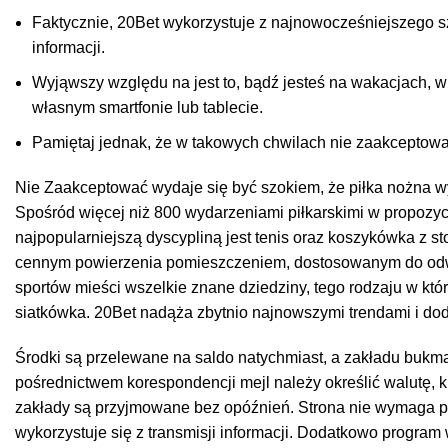
Faktycznie, 20Bet wykorzystuje z najnowocześniejszego s
informacji.
Wyjąwszy względu na jest to, bądź jesteś na wakacjach, w
własnym smartfonie lub tablecie.
Pamiętaj jednak, że w takowych chwilach nie zaakceptowa
Nie Zaakceptować wydaje się być szokiem, że piłka nożna wy
Spośród więcej niż 800 wydarzeniami piłkarskimi w propozycji
najpopularniejszą dyscypliną jest tenis oraz koszykówka z s
cennym powierzenia pomieszczeniem, dostosowanym do odwie
sportów mieści wszelkie znane dziedziny, tego rodzaju w któr
siatkówka. 20Bet nadąża zbytnio najnowszymi trendami i doda
Środki są przelewane na saldo natychmiast, a zakładu bukma
pośrednictwem korespondencji mejl należy określić walutę, k
zakłady są przyjmowane bez opóźnień. Strona nie wymaga p
wykorzystuje się z transmisji informacji. Dodatkowo program