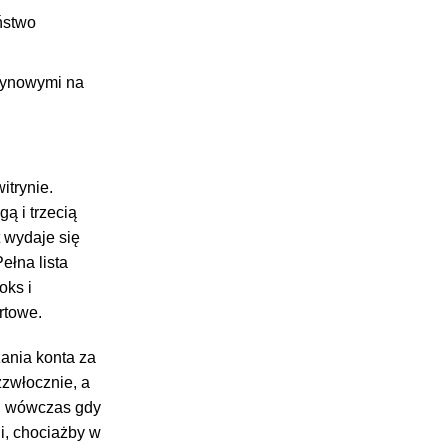
ństwo
asynowymi na
itrynie.
ą i trzecią
 wydaje się
łna lista
oks i
rtowe.
ania konta za
zzwłocznie, a
w, wówczas gdy
i, chociażby w