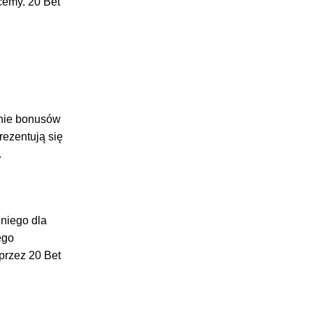
cemy. 20 Bet
anie bonusów
ezentują się
.
niego dla
ego
przez 20 Bet