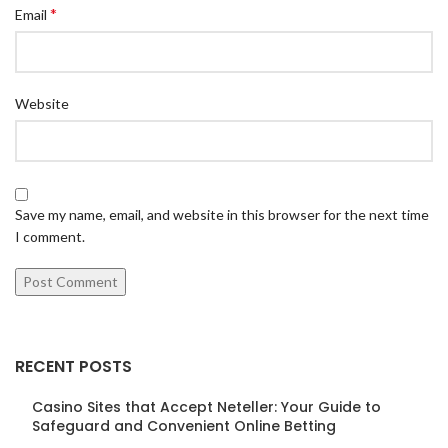
*
Email
Website
Save my name, email, and website in this browser for the next time
I comment.
RECENT POSTS
Casino Sites that Accept Neteller: Your Guide to
Safeguard and Convenient Online Betting