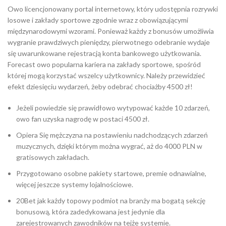
Owo licencjonowany portal internetowy, który udostępnia rozrywki
losowe i zakłady sportowe zgodnie wraz z obowiązującymi
międzynarodowymi wzorami. Ponieważ każdy z bonusów umożliwia
wygranie prawdziwych pieniędzy, pierwotnego odebranie wydaje
się uwarunkowane rejestracją konta bankowego użytkowania.
Forecast owo popularna kariera na zakłady sportowe, spośród
której mogą korzystać wszelcy użytkownicy. Należy przewidzieć
efekt dziesięciu wydarzeń, żeby odebrać chociażby 4500 zł!
Jeżeli powiedzie się prawidłowo wytypować każde 10 zdarzeń,
owo fan uzyska nagrodę w postaci 4500 zł.
Opiera Się mężczyzna na postawieniu nadchodzących zdarzeń
muzycznych, dzięki którym można wygrać, aż do 4000 PLN w
gratisowych zakładach.
Przygotowano osobne pakiety startowe, premie odnawialne,
więcej jeszcze systemy lojalnościowe.
20Bet jak każdy topowy podmiot na branży ma bogatą sekcję
bonusową, która zadedykowana jest jedynie dla
zarejestrowanych zawodników na tejże systemie.