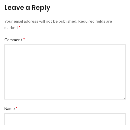
Leave a Reply
Your email address will not be published.
Required fields are
*
marked
*
Comment
*
Name