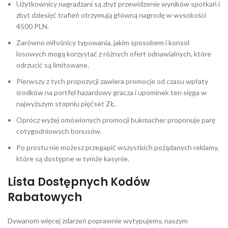
Użytkownicy nagradzani są zbyt przewidzenie wyników spotkań i
zbyt dziesięć trafień otrzymują główną nagrodę w wysokości
4500 PLN.
Zarówno miłośnicy typowania, jakim sposobem i konsol
losowych mogą korzystać z różnych ofert odnawialnych, które
odrzucić są limitowane.
Pierwszy z tych propozycji zawiera promocje od czasu wpłaty
środków na portfel hazardowy gracza i upominek ten sięga w
najwyższym stopniu pięćset ZŁ.
Oprócz wyżej omówionych promocji bukmacher proponuje parę
cotygodniowych bonusów.
Po prostu nie możesz przegapić wszystkich pożądanych reklamy,
które są dostępne w tymże kasynie.
Lista Dostępnych Kodów
Rabatowych
Dywanom więcej zdarzeń poprawnie wytypujemy, naszym