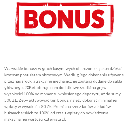
Wszystkie bonusy w grach kasynowych obarczone są czterdzieści
krotnym postulatem obrotowym. Według jego dokonaniu używane
przez nas środki atrakcyjne mechanicznie zostaną dodane do salda
głównego. 20Bet oferuje nam dodatkowe środki na grę w
wysokości 100% od momentu wniesionego depozytu, aż do sumy
500 ZŁ. Żeby aktywować ten bonus, należy dokonać minimalnej
wpłaty w wysokości 80 ZŁ. Premia na rzecz fanów zakładów
bukmacherskich to 100% od czasu wpłaty do odwiedzenia
maksymalnej wartości czterysta zł.