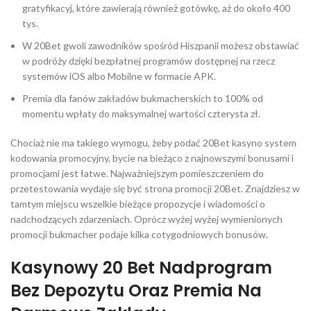
gratyfikacyj, które zawierają również gotówkę, aż do około 400
tys.
W 20Bet gwoli zawodników spośród Hiszpanii możesz obstawiać
w podróży dzięki bezpłatnej programów dostępnej na rzecz
systemów iOS albo Mobilne w formacie APK.
Premia dla fanów zakładów bukmacherskich to 100% od
momentu wpłaty do maksymalnej wartości czterysta zł.
Chociaż nie ma takiego wymogu, żeby podać 20Bet kasyno system
kodowania promocyjny, bycie na bieżąco z najnowszymi bonusami i
promocjami jest łatwe. Najważniejszym pomieszczeniem do
przetestowania wydaje się być strona promocji 20Bet. Znajdziesz w
tamtym miejscu wszelkie bieżące propozycje i wiadomości o
nadchodzących zdarzeniach. Oprócz wyżej wyżej wymienionych
promocji bukmacher podaje kilka cotygodniowych bonusów.
Kasynowy 20 Bet Nadprogram
Bez Depozytu Oraz Premia Na