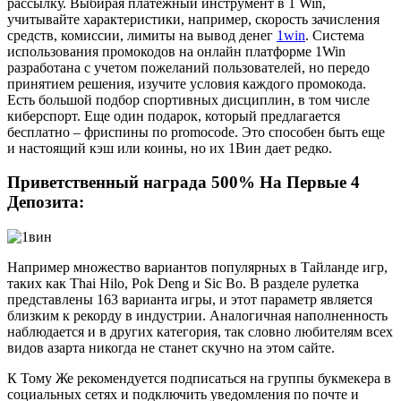
рассылку. Выбирая платежный инструмент в 1 Win,
учитывайте характеристики, например, скорость зачисления
средств, комиссии, лимиты на вывод денег
1win
. Система
использования промокодов на онлайн платформе 1Win
разработана с учетом пожеланий пользователей, но передо
принятием решения, изучите условия каждого промокода.
Есть большой подбор спортивных дисциплин, в том числе
киберспорт. Еще один подарок, который предлагается
бесплатно – фриспины по promocode. Это способен быть еще
и настоящий кэш или коины, но их 1Вин дает редко.
Приветственный награда 500% На Первые 4
Депозита:
Например множество вариантов популярных в Тайланде игр,
таких как Thai Hilo, Pok Deng и Sic Bo. В разделе рулетка
представлены 163 варианта игры, и этот параметр является
близким к рекорду в индустрии. Аналогичная наполненность
наблюдается и в других категория, так словно любителям всех
видов азарта никогда не станет скучно на этом сайте.
К Тому Же рекомендуется подписаться на группы букмекера в
социальных сетях и подключить уведомления по почте и