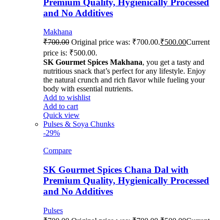
Premium Quality, Hygienically Processed
and No Additives
Makhana
₹
700.00
Original price was: ₹700.00.
₹
500.00
Current
price is: ₹500.00.
SK Gourmet Spices Makhana
, you get a tasty and
nutritious snack that’s perfect for any lifestyle. Enjoy
the natural crunch and rich flavor while fueling your
body with essential nutrients.
Add to wishlist
Add to cart
Quick view
Pulses & Soya Chunks
-29%
Compare
SK Gourmet Spices Chana Dal with
Premium Quality, Hygienically Processed
and No Additives
Pulses