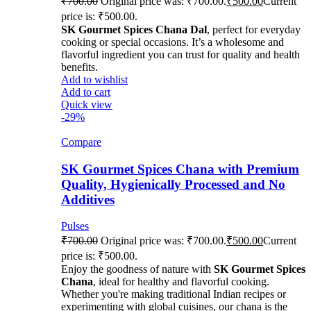
₹
700.00
Original price was: ₹700.00.
₹
500.00
Current
price is: ₹500.00.
SK Gourmet Spices Chana Dal
, perfect for everyday
cooking or special occasions. It’s a wholesome and
flavorful ingredient you can trust for quality and health
benefits.
Add to wishlist
Add to cart
Quick view
-29%
Compare
SK Gourmet Spices Chana with Premium
Quality, Hygienically Processed and No
Additives
Pulses
₹
700.00
Original price was: ₹700.00.
₹
500.00
Current
price is: ₹500.00.
Enjoy the goodness of nature with
SK Gourmet Spices
Chana
, ideal for healthy and flavorful cooking.
Whether you're making traditional Indian recipes or
experimenting with global cuisines, our chana is the