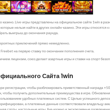
 казино. Live-игры представлены на официальном сайте 1win в раз
которые нельзя найти в других онлайн-казино. Эти игры относятся к
абрать выигрыш до окончания раунда.
невероятных приключений прямо немедленно.
Freebet на первую ставку по окончании пополнения счета.
чием лицензии, союз делает азартные игры и ставки на спорт безо
фициального Сайта 1win
при регистрации, чтобы разблокировать приветственный награда +5
, чтобы получить дополнительные преимущества в игре. Обновлени
спользованием удобных платежных систем. С Целью успешного депоз
верифицирован, а платежные данные соответствовали владельцу акка
чая слоты, настольные игры, live-казино и эксклюзивные развлечени