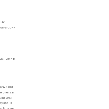
ных
 категории
пасными и
00%. Они
е счета и
ита или
унта. В
я. Игроки