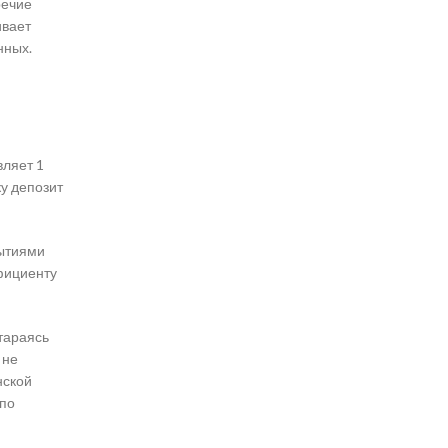
речие
ивает
нных.
вляет 1
у депозит
бытиями
ффициенту
тараясь
 не
нской
 по