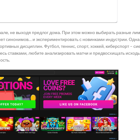
але, не выходя предлог дома. При этом можно выбирать разные лим
нет синонимов… и экспериментировать с новинками индустрии. Одна
тивных дисциплин. Футбол, теннис, спорт, хоккей, киберспорт – си
есь ставками, любите анализировать матчи и предвосхищать исходы
ость.