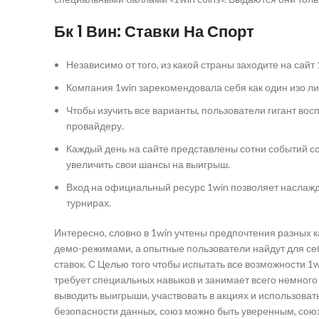
Бк 1 Вин: Ставки На Спорт
Независимо от того, из какой страны заходите на сайт
Компания 1win зарекомендовала себя как один изо ли
Чтобы изучить все варианты, пользователи гигант во
провайдеру.
Каждый день на сайте представлены сотни событий со 
увеличить свои шансы на выигрыш.
Вход на официальный ресурс 1win позволяет наслажд
турнирах.
Интересно, словно в 1win учтены предпочтения разных к
демо-режимами, а опытные пользователи найдут для с
ставок. С Целью того чтобы испытать все возможности 1
требует специальных навыков и занимает всего немного
выводить выигрыши, участвовать в акциях и использов
безопасности данных, союз можно быть уверенным, со