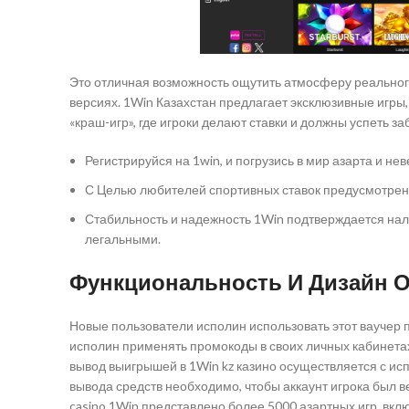
Это отличная возможность ощутить атмосферу реального
версиях. 1Win Казахстан предлагает эксклюзивные игры, 
«краш-игр», где игроки делают ставки и должны успеть з
Регистрируйся на 1win, и погрузись в мир азарта и 
С Целью любителей спортивных ставок предусмотрен 
Стабильность и надежность 1Win подтверждается нали
легальными.
Функциональность И Дизайн О
Новые пользователи исполин использовать этот ваучер 
исполин применять промокоды в своих личных кабинетах
вывод выигрышей в 1Win kz казино осуществляется с и
вывода средств необходимо, чтобы аккаунт игрока был 
casino 1Win представлено более 5000 азартных игр, вклю