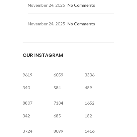
November 24, 2025
No Comments
November 24, 2025
No Comments
OUR INSTAGRAM
9619
6059
3336
340
584
489
8807
7184
1652
342
685
182
3724
8099
1416