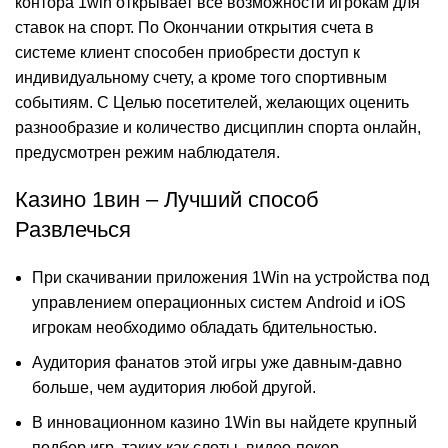
контора 1win открывает все возможности игрокам для
ставок на спорт. По Окончании открытия счета в
системе клиент способен приобрести доступ к
индивидуальному счету, а кроме того спортивным
событиям. С Целью посетителей, желающих оценить
разнообразие и количество дисциплин спорта онлайн,
предусмотрен режим наблюдателя.
Казино 1вин – Лучший способ
Развлечься
При скачивании приложения 1Win на устройства под
управлением операционных систем Android и iOS
игрокам необходимо обладать бдительностью.
Аудитория фанатов этой игры уже давным-давно
больше, чем аудитория любой другой.
В инновационном казино 1Win вы найдете крупный
подбор игр, таких как слоты, видео-покер,