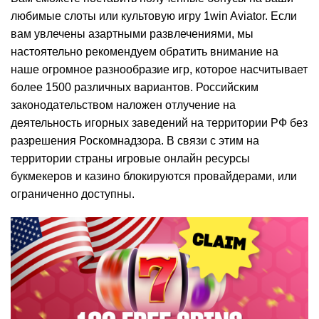
любимые слоты или культовую игру 1win Aviator. Если
вам увлечены азартными развлечениями, мы
настоятельно рекомендуем обратить внимание на
наше огромное разнообразие игр, которое насчитывает
более 1500 различных вариантов. Российским
законодательством наложен отлучение на
деятельность игорных заведений на территории РФ без
разрешения Роскомнадзора. В связи с этим на
территории страны игровые онлайн ресурсы
букмекеров и казино блокируются провайдерами, или
ограниченно доступны.