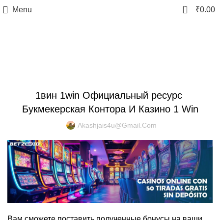
0
Menu
₹
0.00
Blog
1WIN VHOD 809
1вин 1win Официальный ресурс ️
Букмекерская Контора И Казино 1 Win
Akashjais4u@gmail.com
Вам сможете поставить полученные бонусы на ваши