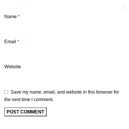
Name
*
Email
*
Website
Save my name, email, and website in this browser for
the next time I comment.