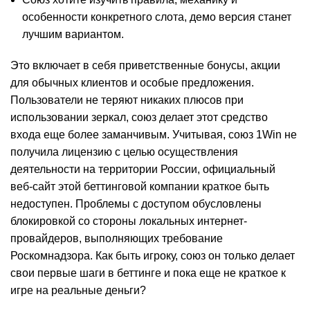
особенности конкретного слота, демо версия станет
лучшим вариантом.
Это включает в себя приветственные бонусы, акции
для обычных клиентов и особые предложения.
Пользователи не͏ теряют никаких плюсов при
использовании зеркал, союз де͏лает этот средство
вх͏ода еще более заманчивым. Учитывая, союз 1Win не
получила лицензию с целью осуществления
деятельности на территории России, официальный
веб-сайт этой беттинговой компании краткое быть
недоступен. Проблемы с доступом обусловлены
блокировкой со стороны локальных интернет-
провайдеров, выполняющих требование
Роскомнадзора. Как быть игроку, союз он только делает
свои первые шаги в беттинге и пока еще не краткое к
игре на реальные деньги?