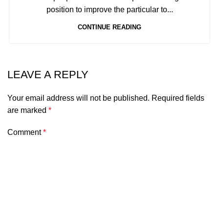
position to improve the particular to...
CONTINUE READING
LEAVE A REPLY
Your email address will not be published.
Required fields
are marked
*
Comment
*