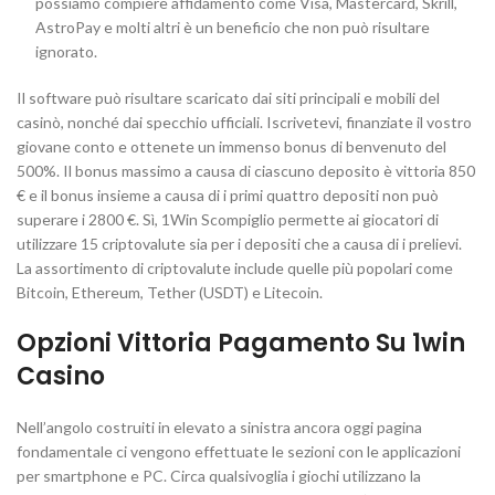
possiamo compiere affidamento come Visa, Mastercard, Skrill,
AstroPay e molti altri è un beneficio che non può risultare
ignorato.
Il software può risultare scaricato dai siti principali e mobili del
casinò, nonché dai specchio ufficiali. Iscrivetevi, finanziate il vostro
giovane conto e ottenete un immenso bonus di benvenuto del
500%. Il bonus massimo a causa di ciascuno deposito è vittoria 850
€ e il bonus insieme a causa di i primi quattro depositi non può
superare i 2800 €. Sì, 1Win Scompiglio permette ai giocatori di
utilizzare 15 criptovalute sia per i depositi che a causa di i prelievi.
La assortimento di criptovalute include quelle più popolari come
Bitcoin, Ethereum, Tether (USDT) e Litecoin.
Opzioni Vittoria Pagamento Su 1win
Casino
Nell’angolo costruiti in elevato a sinistra ancora oggi pagina
fondamentale ci vengono effettuate le sezioni con le applicazioni
per smartphone e PC. Circa qualsivoglia i giochi utilizzano la