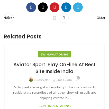
Newer
Older
Related Posts
1WIN AVIATOR 869
Aviator Sport ️ Play On-line At Best
Site Inside India
0
Akashjais4u@gmail.com
Participants have got accessibility to be in a position to
reside stats regardless of whether they will usually are
enjoying Aviator in...
CONTINUE READING