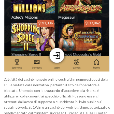
L’attività dei casinò negozio online costruiti in numerosi paesi della
CSI è vietata dalla normativa, pertanto il sito dell’operatore è
bloccato. Un modo con lo traguardo di accedere alla risorsa è
utilizzare i collegamenti ai specchio ufficiali. Possono esserci
ottenuti dal lavoro di supporto o su richiesta in 1win public sui
social network. Sì, 1Win è un casinò del web legittimo, autorizzato e
regolamentato dal ministero successo Curaçao. A Causa Di poter