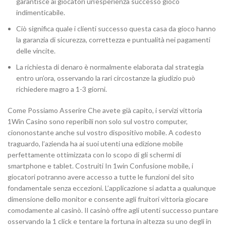
garantisce ai giocatori un’esperienza successo gioco
indimenticabile.
Ciò significa quale i clienti successo questa casa da gioco hanno
la garanzia di sicurezza, correttezza e puntualità nei pagamenti
delle vincite.
La richiesta di denaro è normalmente elaborata dal strategia
entro un’ora, osservando la rari circostanze la giudizio può
richiedere magro a 1-3 giorni.
Come Possiamo Asserire Che avete già capito, i servizi vittoria
1Win Casino sono reperibili non solo sul vostro computer,
ciononostante anche sul vostro dispositivo mobile. A codesto
traguardo, l’azienda ha ai suoi utenti una edizione mobile
perfettamente ottimizzata con lo scopo di gli schermi di
smartphone e tablet. Costruiti In 1win Confusione mobile, i
giocatori potranno avere accesso a tutte le funzioni del sito
fondamentale senza eccezioni. L’applicazione si adatta a qualunque
dimensione dello monitor e consente agli fruitori vittoria giocare
comodamente al casinò. Il casinò offre agli utenti successo puntare
osservando la 1 click e tentare la fortuna in altezza su uno degli in