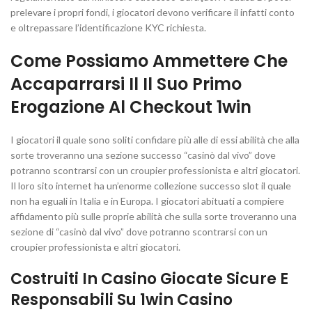
prelevare i propri fondi, i giocatori devono verificare il infatti conto
e oltrepassare l’identificazione KYC richiesta.
Come Possiamo Ammettere Che
Accaparrarsi Il Il Suo Primo
Erogazione Al Checkout 1win
I giocatori il quale sono soliti confidare più alle di essi abilità che alla
sorte troveranno una sezione successo “casinò dal vivo” dove
potranno scontrarsi con un croupier professionista e altri giocatori.
Il loro sito internet ha un’enorme collezione successo slot il quale
non ha eguali in Italia e in Europa. I giocatori abituati a compiere
affidamento più sulle proprie abilità che sulla sorte troveranno una
sezione di “casinò dal vivo” dove potranno scontrarsi con un
croupier professionista e altri giocatori.
Costruiti In Casino Giocate Sicure E
Responsabili Su 1win Casino