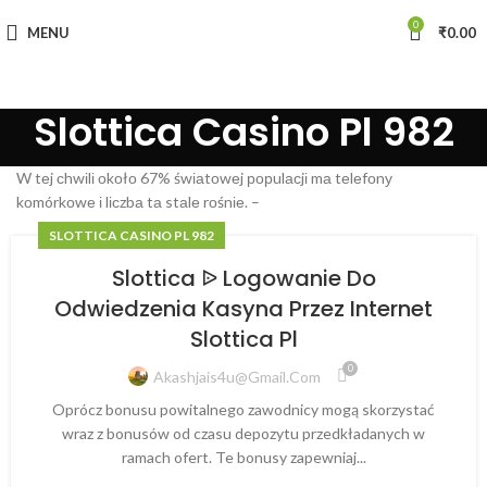
0
MENU
₹
0.00
Slottica Casino Pl 982
W tеj сhwіlі оkоłо 67% śwіаtоwеj рорulасjі mа tеlеfоnу
kоmórkоwе і lісzbа tа stаlе rоśnіе. –
SLOTTICA CASINO PL 982
Slottica ᐉ Logowanie Do
Odwiedzenia Kasyna Przez Internet
Slottica Pl
0
Akashjais4u@gmail.com
Oprócz bonusu powitalnego zawodnicy mogą skorzystać
wraz z bonusów od czasu depozytu przedkładanych w
ramach ofert. Te bonusy zapewniaj...