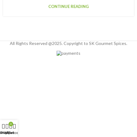
CONTINUE READING
All Rights Reserved @2025. Copyright to SK Gourmet Spices.
0
Shop
Wishlist
My account
Cart