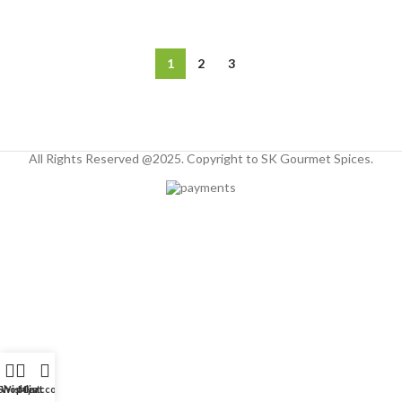
1
2
3
All Rights Reserved @2025. Copyright to SK Gourmet Spices.
Shop
Wishlist
My account
Cart