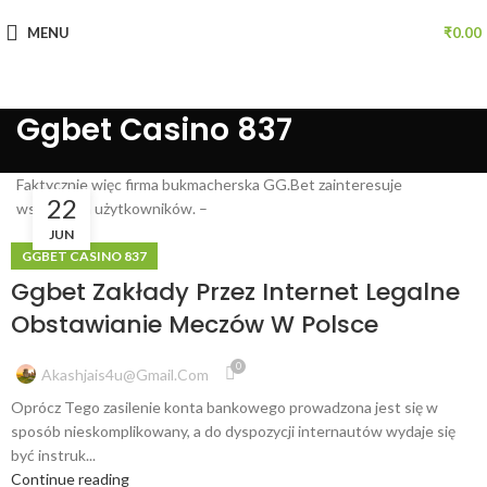
MENU
₹
0.00
Ggbet Casino 837
Faktycznie więc firma bukmacherska GG.Bet zainteresuje
22
wszystkich użytkowników. –
JUN
GGBET CASINO 837
Ggbet Zakłady Przez Internet Legalne
Obstawianie Meczów W Polsce
0
Akashjais4u@gmail.com
Oprócz Tego zasilenie konta bankowego prowadzona jest się w
sposób nieskomplikowany, a do dyspozycji internautów wydaje się
być instruk...
Continue reading