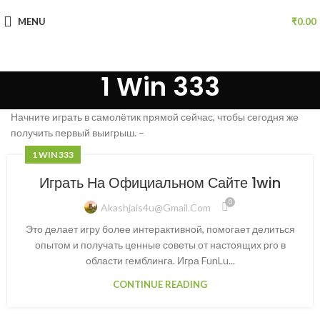
MENU
₹
0.00
1 Win 333
Начните играть в самолётик прямой сейчас, чтобы сегодня же
получить первый выигрыш. –
1 WIN 333
Играть На Официальном Сайте 1win
0
Akashjais4u@gmail.com
Это делает игру более интерактивной, помогает делиться
опытом и получать ценные советы от настоящих pro в
области гемблинга. Игра FunLu...
CONTINUE READING