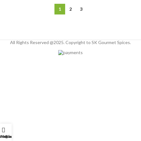
1
2
3
All Rights Reserved @2025. Copyright to SK Gourmet Spices.
Shop
Wishlist
My account
Cart