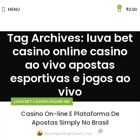
0
MENU
₹
0.00
Tag Archives: luva bet
casino online casino
ao vivo apostas
esportivas e jogos ao
vivo
LUVA BET CASINO ONLINE 484
Casino On-line E Plataforma De
Apostas Simply No Brasil
0
Akashjais4u@gmail.com