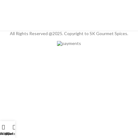
All Rights Reserved @2025. Copyright to SK Gourmet Spices.
Shop
Wishlist
My account
Cart