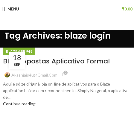
MENU
₹
0.00
Tag Archives: blaze login
BLAZE APP 948
18
Blaze Apostas Aplicativo Formal
SEP
0
Akashjais4u@gmail.com
Aqui é só ze dirigir à loja on-line de aplicativos para o Blaze
application baixar com reconhecimento. Simply No geral, o aplicativo
de...
Continue reading