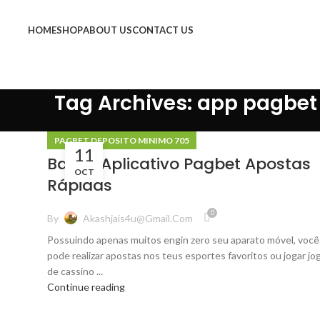
HOME
SHOP
ABOUT US
CONTACT US
Tag Archives: app pagbet
PAGBET DEPOSITO MINIMO 705
11
Baixar Aplicativo Pagbet Apostas
OCT
Rápidas
0
By
Akashjais4u@gmail.com
Possuindo apenas muitos engin zero seu aparato móvel, você
pode realizar apostas nos teus esportes favoritos ou jogar jo
de cassino ...
Continue reading